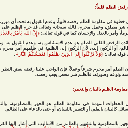
 خطوة في مقاومة الظلم رفضه قلبياً، وعدم القبول به تحت أي مبرر، 
ه شر مطلق، وعمل محرم، فالله سبحانه وتعالى قد حرم الظلم على 
﴿
إِنَّ اللّهَ يَأْمُرُ بِالْعَد
ماً، وأمر بالعدل والإحسان كما في قوله تعالى:
ئدة الرفض القلبي للظلم هو عدم الاستئناس به، وعدم القبول به، و
الم، أو الركون إليه، لأن الركون إلى الظلمة في ظلمهم أمر محرم ب
﴿
وَلاَ تَرْكَنُواْ إِلَى الَّذِينَ ظَلَمُواْ فَتَمَسَّكُمُ النَّار
﴾
قوله تعالى:
.
ن الظلم أمر محرم شرعاً وعقلاً، فإن الواجب علينا رفضه بغض النظر
ه ونوعه وصورته، فالظلم شر محض يجب رفضه.
ي الخطوات المهمة في مقاومة الظلم هو الجهر بالمظلومية، والت
سائل كالبيان بالقلم، أو التعبير باللسان، أو حتى بالدعاء على الظالم.
جهر بالمظلومية والتشهير بالظالم من الأساليب التي أشار إليها الق