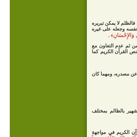
فالظلم لا يمكن تبريره
نفسه وجعله على غيره
ْلِ وَالإِحْسَانِ
﴾
.
من ثم عدم التعاون مع
نص القرآن الكريم كما
 عن مصدره، ومهما كان
شهير بالظالم بمختلف
رآن الكريم في مواجهة