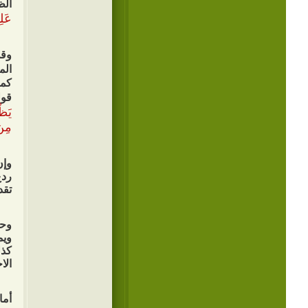
الظ
عَلِ
وقد
كما
قول
يَظْ
مِنَ
وإن
ردع
تقد
وحي
ويم
كذل
الا
أما