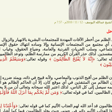
لشيخ عبدالله اليوسف
- 12 / 11 / 2010م - 7:57 م
خل
 الظلم من أخطر الآفات المهددة للمجتمعات البشرية بالانهيار والزوال و
أي مجتمع من المجتمعات الإنسانية وإلا وساده انتهاك حقوق الإنسا
جتماعي، وسلب الحريات الفردية والعامة، وضياع الحقوق، وغياب ال
مفسدين. لذلك حذر القرآن الكريم من ممارسة الظلم، وتوعد الظالمين
﴿
إِنَّهُ لاَ يُفْلِحُ الظَّالِمُونَ
﴾
﴿
وَسَيَعْلَمُ الَّذِ
ه تعالى:
وقوله تعالى:
َلِبُونَ
﴾
ن الظلم من أقبح الذنوب والمعاصي، ولأنه قبيح في ذاته، ويمتد ضرره إل
 الظالم من المتنفذين في أي موقع كان، إلا أن الحاكم الظالم هو ال
ه سيصل إلى كل الناس، لذلك اعتبر الله سبحانه وتعالى أن من لا يحك
﴿
وَمَن لَّمْ يَحْكُم بِمَا أنزَلَ اللّهُ فَأُوْلَ
الظالمين، كما في قوله تعالى:
﴿
وَأَعْتَدْنَا ل
ظالمون قد أعد الله لهم العذاب الأليم كما في قوله تعالى:
ا العذاب الأليم دائم في جهنم، حيث يخلد الظالمون فيها كما أشار ا