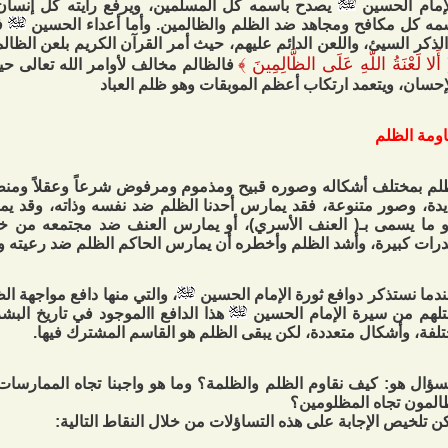
إمام الحسين
يصدح باسمه كل المسلمين، ويرفع رايته كل إنسا
مه كل مكافح ومجاهد ضد الظلم والظالمين. وأما أعداء الحسين
فل
 الذكر السيئ، واللعن الدائم عليهم، حيث أمر القرآن الكريم بلعن الظال
أَلا لَعْنَةُ اللّهِ عَلَى الظَّالِمِينَ
﴾
فالظالم مخالف لأوامر الله تعالى ح
إحسان، ويتعمد ارتكاب أعظم الموبقات وهو ظلم العباد
ومة الظلم
لم بمختلف أشكاله وصوره قبيح ومذموم ومرفوض شرعاً وعقلاً ومنطق
دة، وصور متنوعة، فقد يمارس أحدنا الظلم ضد نفسه وذاته، وقد يم
 ما يسمى بـ( العنف الأسري)، أو يمارس العنف ضد مجتمعه من خل
رات كبيرة، وأشد الظلم وأخطره أن يمارس الحاكم الظلم ضد رعيته و
دما نستذكر دوافع ثورة الإمام الحسين
، والتي منها دافع مواجهة ال
لهم من سيرة الإمام الحسين
هذا الدافع االموجود في تاريخ الب
لفة، وأشكال متعددة، لكن يبقى الظلم هو القاسم المشترك فيها.
سؤال هو: كيف نقاوم الظلم والظلمة؟ وما هو واجبنا تجاه الممارسات 
المون تجاه المظلومين؟
ن تلخيص الإجابة على هذه التساؤلات من خلال النقاط التالية: