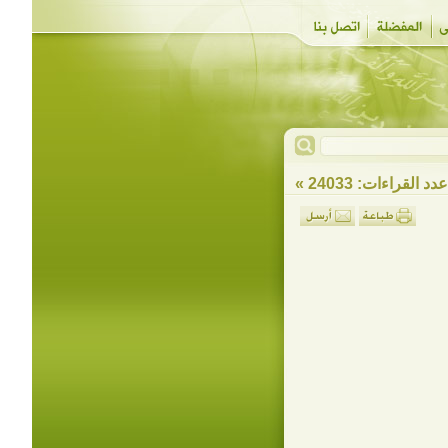
دد القراءات: 24033 »