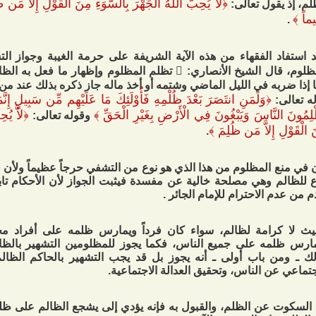
﴿
لاَّ يُحِبُّ اللّهُ الْجَهْرَ بِالسُّوَءِ مِنَ الْقَوْلِ إِلاَّ مَن
لم، إذ يقول تعالى:
يماً
﴾
.
 استفاد الفقهاء من هذه الآية الشريفة على حرمة الغيبة وجواز ال
المظلوم، قال الشيخ الأنصاري:  تظلم المظلوم وإظهار ما 
 إذا ضربه في الليل الماضي وشتمه أو أخذ ماله جاز ذكره بذلك عند من 
﴿
وَلَمَنِ انتَصَرَ بَعْدَ ظُلْمِهِ فَأُوْلَئِكَ مَا عَلَيْهِم مِّن سَبِيلٍ إِنَّ
ه تعالى:
لِمُونَ النَّاسَ وَيَبْغُونَ فِي الْأَرْضِ بِغَيْرِ الْحَقِّ
﴾
﴿
لاَّ يُح
وقوله تعالى:
 الْقَوْلِ إِلاَّ مَن ظُلِمَ
﴾
.
 في منع المظلوم من هذا الذي هو نوع من التشفي حرجاً عظيماً ولأن 
 للظالم وهي مصلحة خالية عن مفسدة فيثبت الجواز لأن الأحكام تابع
م من عدم الاحترام للإمام الجائر .
ث لا كرامة لظالم، سواء كان فرداً ويمارس ظلمه على أفراد محد
ارس ظلمه على جميع الناس، فكما يجوز للمظلومين التشهير بالظالم
ك ـ ومن باب أولى ـ أنه يجوز بل قد يجب التشهير بالحاكم الظا
جتماعي عن الناس، وتحقيق العدالة الاجتماعية.
 السكوت عن الظلم، والقبول به فإنه يؤدي إلى يشجع الظالم على ظلم