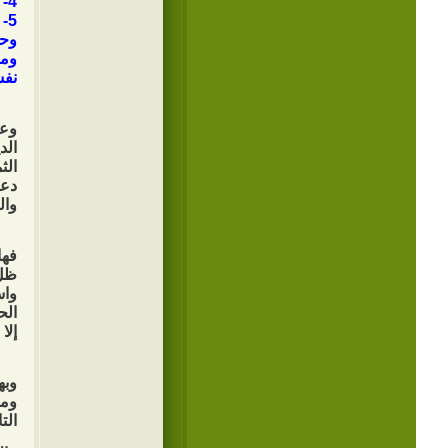
4- الاستئثار بالأموال واحتكار القدرات الاقتصادية والمالية . ( واستأثروا بالفيء) .
5-
وحر
ومن
نفس
وعن
الد
الث
دعا
وال
فها
ظل 
واس
الح
إلا
وبه
ومق
الت