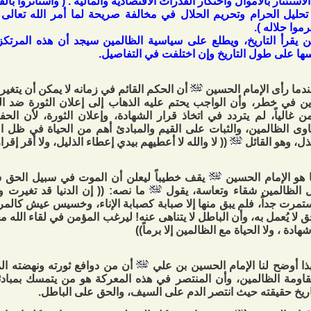
 تحليل الحرام وتحريم الحلال في مخالفة صريحة لما أمر الله تعالى ب
موا حلاله ).
 يقرأ التاريخ، ويطلع على سياسية الظالمين سيجد أن هذه المرتك
ها على طول التاريخ وإن اختلفت في التفاصيل.
دما رأى الإمام الحسين
أن الحكم القائم في زمانه لا يمكن أن يتغير
ين في خطر، وأن الواجب يحتم عليه الذهاب إلى إعلان الثورة ضد ا
من غالياً، لم يتردد في اتخاذ قرار الشهادة، وإعلان الثورة، لأن ا
وى الظالمين، والثبات على القيم والمبادئ أهم من الحياة في ظل الظ
ذل، وهو القائل
(( لا والله لا أعطيهم بيدي إعطاء الذليل، ولا أقر إقرار 
 هو الإمام الحسين
يقف خطيباً ليعلن أن الموت في سبيل الحق 
الظالمين شقاء وتعاسة، يقول
ما نصه: (( إن الدنيا قد تغيرت و
تمرت جداً، فلم يبق منها إلا صبابة كصبابة الإناء، وخسيس عيش كالمرع
ق لا يُعمل به، وأن الباطل لا يتناهى عنه! ليرغب المؤمن في لقاء الله م
 شهادة ، ولا الحياة مع الظالمين إلا برماً))
ذا أوضح لنا الإمام الحسين بن علي
أن من دوافع ثورته ونهضته ال
اومة الظالمين، وأن المنتصر في هذه المعركة هو من يتمسك بمبادئ
اريخ حقيقته حيث انتصر الدم على السيف، والحق على الباطل.