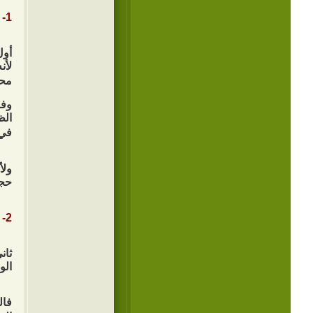
1- رفض الظلم قلبياً:
أول
لأن
محر
وفا
الظ
في 
ولأ
حجم
2- مقاومة الظلم بالبيان والتعبير:
ثان
الو
فال