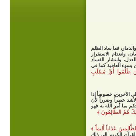
الدمار، فما ساد الظلم
ن، وانعدام الاستقرار
عدل، وانتشار الفساد
 بسوء العاقبة كما في
ينَ ظَلَمُوا أَيَّ مُنقَلَبٍ
ى الآخرين، خصوصاً إذا
أشد خطراً وضرراً لأن
م بما أمر الله به فهو
ـئِكَ هُمُ الظَّالِمُونَ
﴾
ِلظَّالِمِينَ عَذَاباً أَلِيماً
﴾
لقرآن الكريم إلى ذلك