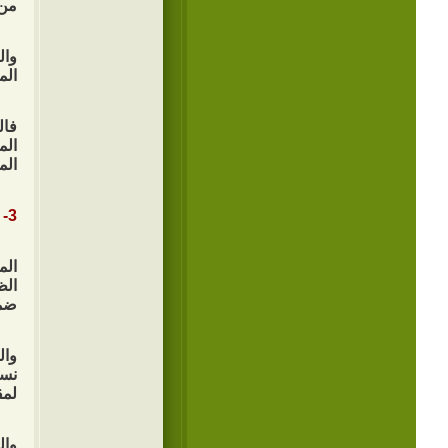
من 
وال
الم
فال
الم
الم
3- مقاومة الظلم عملياً:
الم
الظ
ضما
وال
نسخ
لمق
وال