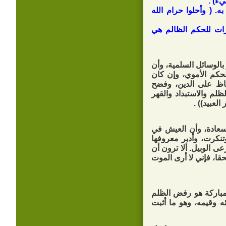
ه. ( وأحلوا حرام الله
زات للحكم الظالم هي
 بالوسائل السلمية، وأن
لحكم الأموي، وإن كان
لحفاظ على الدين، وفضح
لم والاستبداد والقهر
العبيد)) .
سعادة، وأن العيش في
تنكرت، وأدبر معروفها
ى الوبيل. ألا ترون أن
حقا، فإني لا أرى الموت
مباركة هو رفض الظلم
ه وقيمه، وهو ما أثبت