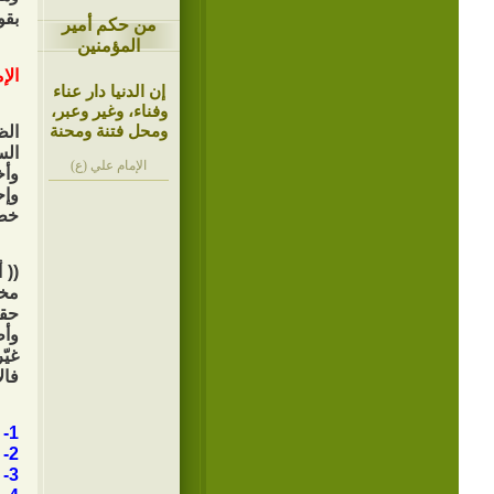
بقو
من حكم أمير
المؤمنين
الإ
إن الدنيا دار عناء
وفناء، وغير وعبر،
ومحل فتنة ومحنة
الظ
الس
الإمام علي (ع)
وأخ
وإح
خطب
(( 
مخا
حقا
وأظ
غيّر
فال
1- طاعة الشيطان واجتناب أوامر الله عز وجل. (قد لزموا طاعة الشيطان ).
2- نشر الفساد بمختلف صوره وأشكاله. (وأظهروا الفساد ).
3- تعطيل الحدود الشرعية، ووضع قوانين وضعية. (وعطلوا الحدود ).