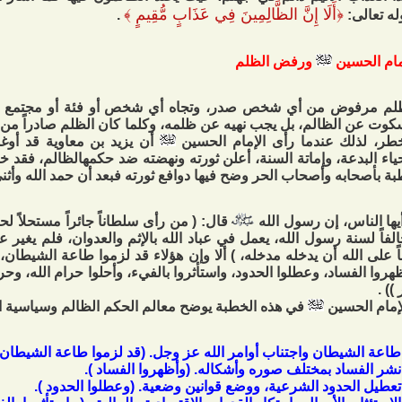
﴿
أَلَا إِنَّ الظَّالِمِينَ فِي عَذَابٍ مُّقِيمٍ
﴾
له تعالى:
.
مام الحسين
ورفض الظلم
لم مرفوض من أي شخص صدر، وتجاه أي شخص أو فئة أو مجتمع وجه 
كوت عن الظالم، بل يجب نهيه عن ظلمه، وكلما كان الظلم صادراً من
طر، لذلك عندما رأى الإمام الحسين
أن يزيد بن معاوية قد أو
ياء البدعة، وإماتة السنة، أعلن ثورته ونهضته ضد حكمهالظالم، فقد
ة بأصحابه وأصحاب الحر وضح فيها دوافع ثورته فبعد أن حمد الله وأثن
أيها الناس، إن رسول الله
قال: ( من رأى سلطاناً جائراً مستحلاً لحرم 
لفاً لسنة رسول الله، يعمل في عباد الله بالإثم والعدوان، فلم يغير ع
ً على الله أن يدخله مدخله، ) ألا وإن هؤلاء قد لزموا طاعة الشيطان
هروا الفساد، وعطلوا الحدود، واستأثروا بالفيء، وأحلوا حرام الله، وحر
 )) .
إمام الحسين
في هذه الخطبة يوضح معالم الحكم الظالم وسياسية ا