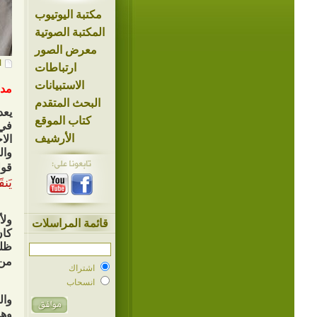
مكتبة اليوتيوب
المكتبة الصوتية
معرض الصور
ا
ارتباطات
الاستبيانات
مد
البحث المتقدم
يعد
كتاب الموقع
في 
الأرشيف
الا
وال
قول
يَنق
ولأ
قائمة المراسلات
كان
ظلم
من 
اشتراك
انسحاب
وال
وهذ