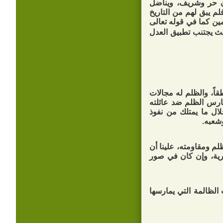
ن حر وشريف، ويناضل
م يبق لهم من التاريخ
مين كما في قوله تعالى
يث يجتنب تطبيق العدل
اً، والظلم له مجالات
ارس الظلم ضد عائلته
ال ما يمتلك من نفوذ
شعبه.
ظلم ومقاومته، علينا أن
شرية، وإن كان في صور
الظالمة التي يمارسها