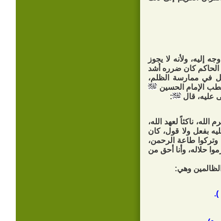
إليه، ولأنه لا يجوز
 الحاكم كان ضرره أشد
غل في ممارسة الظلم،
 خطب الإمام الحسين
ى عليه، قال
:
الله، ناكثاً لعهد الله،
ليه بفعل ولا قول، كان
، وتركوا طاعة الرحمن،
موا حلاله، وأنا أحق من
لظالمين وهي: