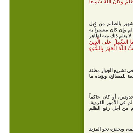
 ظُلِمَ وَكَانَ اللّهُ سَمِيعاً
تشهير بالظالم من قبل
فعل به الظالم وإن كان متستراً به
لا يعلم ذلك منه لظاهر
مَا السَّبِيلُ عَلَى الَّذِينَ
ِبُّ اللّهُ الْجَهْرَ بِالسُّوَءِ
في تشريع الجواز مظنة
ة للمصالح، ويؤيده ما
ودين، أو كان حاكماً
 في الأمور الفردية،
لم من أجل رفع الظلم
ه، ويحفزه نحو المزيد