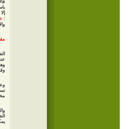
فال
باس
إلا
﴿
:
وال
مقا
الظ
عدي
وهو
وقد
وعن
نست
مخت
وال
الظ
يمك