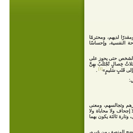
قدرًا لديهم، ومحترمًا
حة النفسية، وإحساسًا
 الشخص حتى يحوز على
ثُ خِصالٍ تُجْتَلَبُ بهِنَّ
[1]
 إلى‏ قَلبٍ سَليمٍ»
.
:
رهم وتجالسهم، ومعنى
إجحاف ولا محاباة ولا
 وتارة ثالثة يكون بهما
يتضح المنصف من غيره،