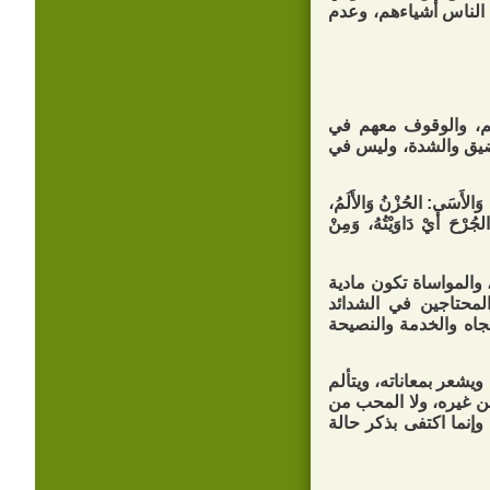
 الناس أشياءهم، وعدم
حهم، والوقوف معهم في
لضيق والشدة، وليس في
الأَسَى: الحُزْنُ وَالأَلَمُ،
ُرْحَ أَيْ دَاوَيْتُهُ، وَمِنْ
 والمواساة تكون مادية
لمحتاجين في الشدائد
جاه والخدمة والنصيحة
ويشعر بمعاناته، ويتألم
من غيره، ولا المحب من
وإنما اكتفى بذكر حالة