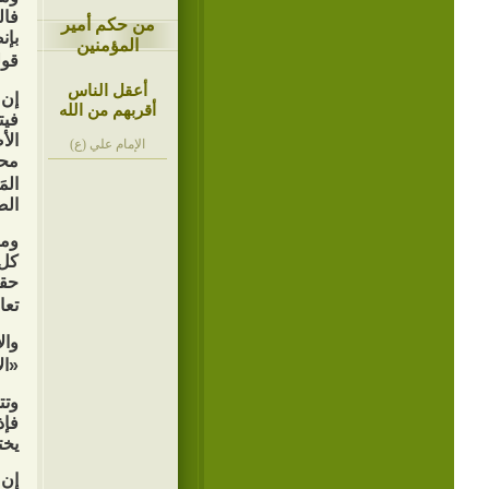
فال
من حكم أمير
بإن
المؤمنين
قول
أعقل الناس
إن 
أقربهم من الله
فيت
الأ
الإمام علي (ع)
محب
المَح
الص
ومن
كل 
حقه
تعا
وال
«الإ
وتت
فإذ
يخت
إن 