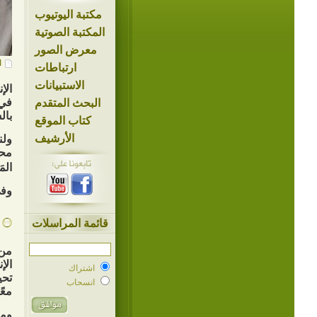
مكتبة اليوتيوب
المكتبة الصوتية
معرض الصور
ا
ارتباطات
الاستبيانات
الإ
في 
البحث المتقدم
بال
كتاب الموقع
الأرشيف
ولن
محب
المَ
وفي
قائمة المراسلات
من 
الإ
اشتراك
تحي
انسحاب
معًا
ومن