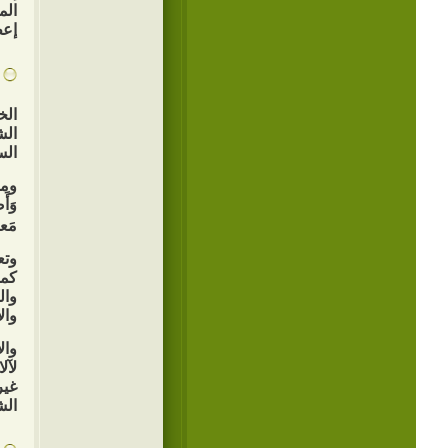
الم
إعط
الخ
الش
الس
ومعن
وَأَ
مَعا
وتع
كما
وال
وال
وال
لآل
غير
الش