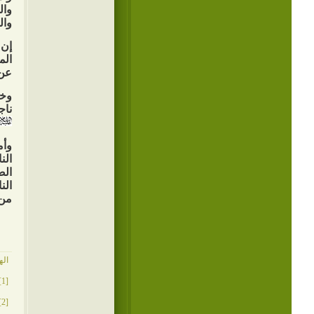
وال
وال
إن 
الم
عن 
وخل
ناج
وأم
الن
الض
الن
من 
اله
[1]
[2]