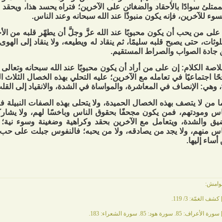
ممتلئ سوادًا بالأحقاد والضغائن على الآخرين؛ فتراه يحسد هذا، ويحقد
سوء للآخرين، فإنه يكون منبوذًا عند الله سبحانه وعند الناس.
على من يحب أن يكون محبوبًا عند الله عزَّ وجلَّ أن يطهّر قلبه من ال
لوثات، حتى يصبح قلبه سليمًا، ثم ينقاد له ويطيعه، ولا ينقاد إلى الهو
جادة الصواب والصراط المستقيم.
اصة الكلام: إن على من أراد أن يكون محبوبًا عند الله سبحانه وتعالى
حًا اجتماعيًا في تعامله مع الآخرين؛ عليه التحلي بهذه الخصال الثلاث ال
، وهي: الإنصاف في المعاشرة، والمواساة في الشدة، والانقياد إلى القل
ا من لا يتصف بهذه الخصال الحميدة، ولا يتحلى بهذه الصفات النبيلة ف
اس ومودتهم، فمن يكون مجحفًا بحقوق الناس وباخسًا لهم، ولا يشار
يق والشدة، ويتعامل مع الآخرين بحقد وكراهية وضغينة وسوء نية؛ 
اس منهم، ولا يجد من يصادقه، ولا من يحبه؛ فالنفوس جبلت على حب
أساء إليها.
وامش:
كشف الغمّة: 3/ 119.
سورة الأعراف: 85. سورة هود: 85. سورة الشعراء: 183.