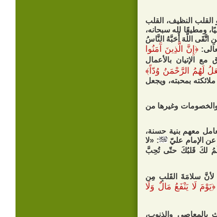
و القلب النظيف، القلب
، ومطيعًا لله سبحانه،
 اتَّقَى اللَّهَ أَحَبَّهُ النَّاسُ
﴿
إِنَّ الَّذِينَ آَمَنُوا
عالى:
مع الإتيان بالأعمال
لُ لَهُمُ الرَّحْمَنُ وُدّاً
﴾
لائكته بمحبته، ويجعل
ل والخصومات وغيرها من
امل معهم بنية حسنة،
عن الإمام عليّ
: «لا
ُ لكَ قَلبُكَ حتّى‏ تُحِبَّ
 لأنَّ سلامَةَ القَلبِ مِن
﴿
يَوْمَ لَا يَنْفَعُ مَالٌ وَلَا
 بالمعاصي والذنوب،