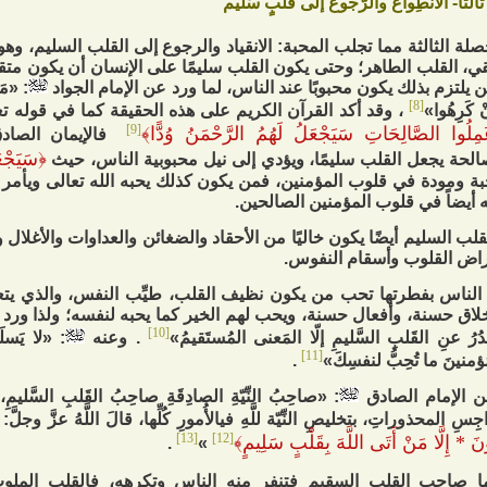
ثالثًا- الانْطِواعُ والرُّجوعُ إلى‏ قَلبٍ سَليم
صلة الثالثة مما تجلب المحبة: الانقياد والرجوع إلى القلب السليم، وه
قي، القلب الطاهر؛ وحتى يكون القلب سليمًا على الإنسان أن يكون متقيًا
 يلتزم بذلك يكون محبوبًا عند الناس، لما ورد عن الإمام الجواد
: «مَنِ
[8]
نْ كَرِهُوا»
، وقد أكد القرآن الكريم على هذه الحقيقة كما في قوله ت
[9]
مِلُوا الصَّالِحَاتِ سَيَجْعَلُ لَهُمُ الرَّحْمَنُ وُدًّا
﴾
فالإيمان الصادق 
﴿
سَيَجْعَ
الحة يجعل القلب سليمًا، ويؤدي إلى نيل محبوبية الناس، حيث
ة ومودة في قلوب المؤمنين، فمن يكون كذلك يحبه الله تعالى ويأمر م
 أيضاً في قلوب المؤمنين الصالحين.
قلب السليم أيضًا يكون خاليًا من الأحقاد والضغائن والعداوات والأغلا
اض القلوب وأسقام النفوس.
الناس بفطرتها تحب من يكون نظيف القلب، طيِّب النفس، والذي يتع
لاق حسنة، وأفعال حسنة، ويحب لهم الخير كما يحبه لنفسه؛ ولذا ورد 
[10]
ُرُ عنِ القَلبِ السَّليمِ إلّا المَعنى‏ المُستَقيمُ»
. وعنه
: «لا يَسلَم
[11]
ؤمنينَ ما تُحِبُّ لنفسِكَ»
.
 الإمام الصادق
: «صاحِبُ النِّيّةِ الصادِقَةِ صاحِبُ القَلبِ السَّليمِ،
جِسِ المحذوراتِ، بتخليصِ النِّيّة للَّهِ‏ في‏الأُمورِ كُلِّها، قالَ اللَّهُ عزَّ وجلَّ:
[13]
[12]
ونَ * إِلَّا مَنْ أَتَى اللَّهَ بِقَلْبٍ سَلِيمٍ
﴾
.
»
ا صاحب القلب السقيم فتنفر منه الناس وتكرهه، فالقلب الملوث