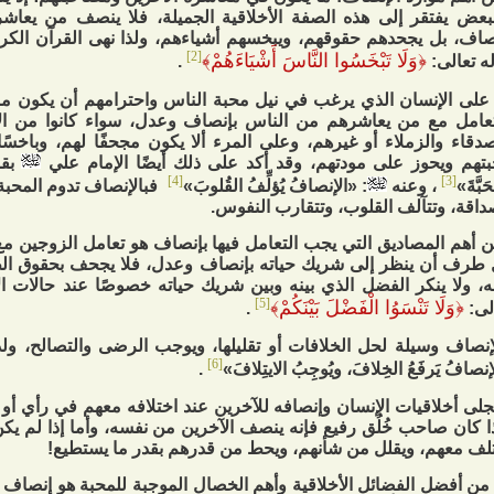
بعض يفتقر إلى هذه الصفة الأخلاقية الجميلة، فلا ينصف من يعاشر
صاف، بل يجحدهم حقوقهم، ويبخسهم أشياءهم، ولذا نهى القرآن الك
[2]
﴿
وَلَا تَبْخَسُوا النَّاسَ أَشْيَاءَهُمْ
﴾
ه تعالى:
.
على الإنسان الذي يرغب في نيل محبة الناس واحترامهم أن يكون من
عامل مع من يعاشرهم من الناس بإنصاف وعدل، سواء كانوا من الأق
صدقاء والزملاء أو غيرهم، وعلى المرء ألا يكون مجحفًا لهم، وباخس
تهم ويحوز على مودتهم، وقد أكد على ذلك أيضًا الإمام علي
بقول
[4]
[3]
َبَّةَ»
، وعنه
: «الإنصافُ يُؤلِّفُ القُلوبَ»
فبالإنصاف تدوم المحبة،
داقة، وتتآلف القلوب، وتتقارب النفوس.
 أهم المصاديق التي يجب التعامل فيها بإنصاف هو تعامل الزوجين 
طرف أن ينظر إلى شريك حياته بإنصاف وعدل، فلا يجحف بحقوق الط
، ولا ينكر الفضل الذي بينه وبين شريك حياته خصوصًا عند حالات ا
[5]
﴿
وَلَا تَنْسَوُا الْفَضْلَ بَيْنَكُمْ
﴾
لى:
.
إنصاف وسيلة لحل الخلافات أو تقليلها، ويوجب الرضى والتصالح، ول
[6]
نصافُ يَرفَعُ الخِلافَ، ويُوجِبُ الايتِلافَ»
.
جلى أخلاقيات الإنسان وإنصافه للآخرين عند اختلافه معهم في رأي أو
ا كان صاحب خُلُق رفيع فإنه ينصف الآخرين من نفسه، وأما إذا لم ي
لف معهم، ويقلل من شأنهم، ويحط من قدرهم بقدر ما يستطيع!
من أفضل الفضائل الأخلاقية وأهم الخصال الموجبة للمحبة هو إنصا