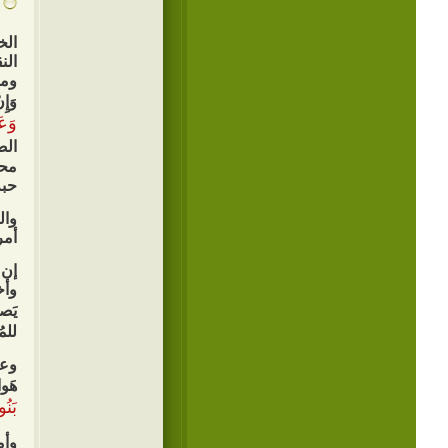
الخ
الن
ومن
وَإِ
وَعَ
الص
محب
حبه
وال
أمر
إن 
وأخ
يَصد
للمُ
وعن
هَوا
بَنُ
وأم