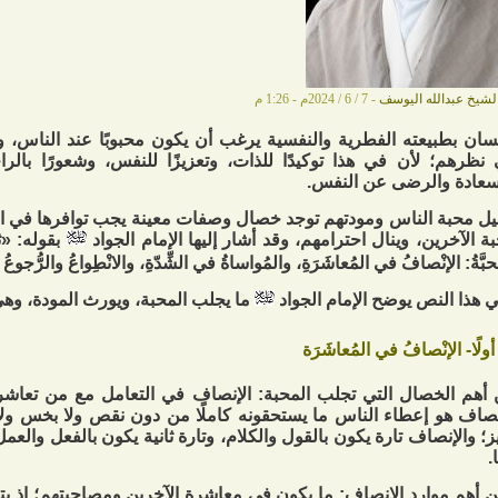
لشيخ عبدالله اليوسف
- 7 / 6 / 2024م - 1:26 م
نسان بطبيعته الفطرية والنفسية يرغب أن يكون محبوبًا عند الناس، وم
نظرهم؛ لأن في هذا توكيدًا للذات، وتعزيزًا للنفس، وشعورًا بالرا
سعادة والرضى عن النفس.
يل محبة الناس ومودتهم توجد خصال وصفات معينة يجب توافرها في
ة الآخرين، وينال احترامهم، وقد أشار إليها الإمام الجواد
بقوله: «ثلا
حبَّةُ: الإنْصافُ في المُعاشَرَةِ، والمُواساةُ في ‏الشِّدّةِ، والانْطِواعُ والرُّجوعُ
 هذا النص يوضح الإمام الجواد
ما يجلب المحبة، ويورث المودة، وهي
أولًا- الإنْصافُ في المُعاشَرَة
أهم الخصال التي تجلب المحبة: الإنصاف في التعامل مع من تعاش
نصاف هو إعطاء الناس ما يستحقونه كاملًا من دون نقص ولا بخس ولا 
ز؛ والإنصاف تارة يكون بالقول والكلام، وتارة ثانية يكون بالفعل والعمل،
.
 أهم موارد الإنصاف: ما يكون في معاشرة الآخرين ومصاحبتهم؛ إذ 