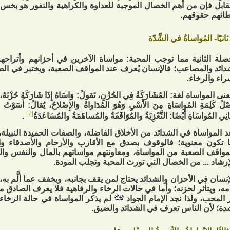
قابل فإن من أهم الخصال الموجبة للعداوة والكراهية والنفور هو بخس
ائهم حقوقهم.
ثانيًا- المُواساةُ في ‏الشِّدّة
صلة الثانية مما توجب المحبة: مواساة الآخرين في أحزانهم وأترا
دائد والمصاعب؛ فالإنسان يُعرف عند المواقف الصعبة، ويختبر في ا
راء والرخاء.
ى المواساة لغة: المُشَارَكَةُ فِي الحُزْنِ، تَقولُ: وَاسَاهُ إِذَا شَارَكَهُ حُزْنَهُ، وَ
صْلُ كَلِمَةِ المُواسَاةِ مِنَ الأَسْيِ وَهُوَ المُدَاواةُ وَالإِصْلاحُ، يُقالُ: أَسَوْتُ الج
[7]
نِي المُواسَاةِ أَيْضًا: التَّعْزِيَةُ والمُوَافَقَةُ والمُساهَمَةُ والمُسَاعَدَةُ
.
د المواساة في الشدائد من الأخلاق الفاضلة، والصفات الحميدة النبيلة،
 تكون معنوية؛ فالوقوف بصدق مع الأقارب والأرحام والأصدقاء وا
مواقف الصعبة من المواساة، ومعاونتهم مواساتهم بالمال والنفس وال
إرشاد ... من الخصال التي تورث المحبة وتجلب المودة.
إنسان في الأحزان والشدائد يحتاج لمن يقف بجانبه، ويخفف عما ألَّم به، 
امه، ويتأثر لحزنه؛ وأما في حالات الرخاء والرفاهية فلا يعرف الصادق 
 المحب، ولذا نجد الإمام الجواد
لم يذكر المواساة في حالة الرخاء 
دة؛ لأن الناس تعرف في الشدائد والضيق.