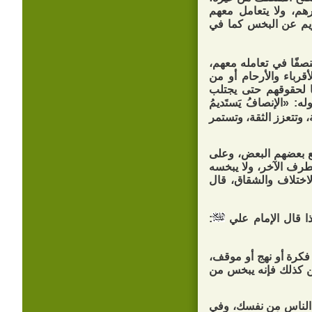
هم، ولا يتعامل معهم
ريم عن البخس كما في
صفًا في تعامله معهم،
رباء والأرحام أو من
ًا لحقوقهم حتى يجتلب
ه: «الإنصافُ يَستَديمُ
 وتتعزز الثقة، وتستمر
مع بعضهم البعض، وعلى
رف الآخر، ولا يبخسه
لاختلاف والشقاق، قال
ذا قال الإمام علي
:
 فكرة أو نهج أو موقف،
كن كذلك فإنه يبخس من
ف الناس من نفسك، وفي