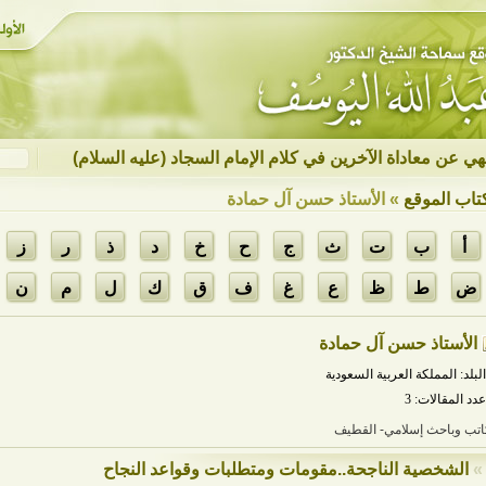
نهي عن معاداة الآخرين في كلام الإمام السجاد (عليه السلام)
تاب الموقع
» الأستاذ حسن آل حمادة
أ
ب
ت
ث
ج
ح
خ
د
ذ
ر
ز
ض
ط
ظ
ع
غ
ف
ق
ك
ل
م
ن
الأستاذ حسن آل حمادة
البلد: المملكة العربية السعودية
عدد المقالات: 3
اتب وباحث إسلامي- القطيف
»
الشخصية الناجحة..مقومات ومتطلبات وقواعد النجاح