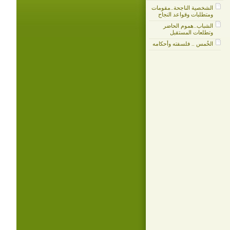
الشخصية الناجحة..مقومات
ومتطلبات وقواعد النجاح
الشباب..هموم الحاضر
وتطلعات المستقبل
الخُمس .. فلسفته وأحكامه