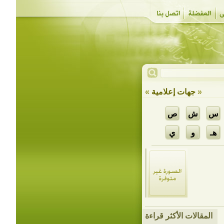
«
جهات إعلامية
»
س
ش
ص
هـ
و
ي
المقالات الأكثر قراءة