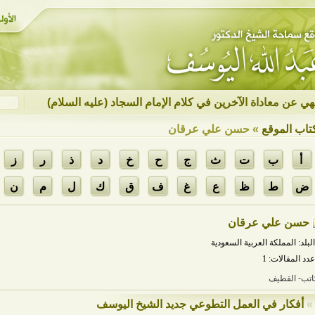
نهي عن معاداة الآخرين في كلام الإمام السجاد (عليه السلام)
تاب الموقع
» حسن علي عرقان
أ
ب
ت
ث
ج
ح
خ
د
ذ
ر
ز
ض
ط
ظ
ع
غ
ف
ق
ك
ل
م
ن
حسن علي عرقان
البلد: المملكة العربية السعودية
عدد المقالات: 1
اتب- القطيف
»
أفكار في العمل التطوعي جديد الشيخ اليوسف