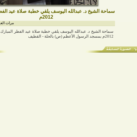
2012م
مرات العرض
2012م بمسجد الرسول الأعظم (ص) بالحلة - القطيف