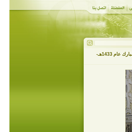
صور في صلاة عيد الفطر المبارك عام 1433هـ-