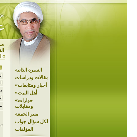
صد
ال
»
ا
السيرة الذاتية
ال
مقالات ودراسات
ال
»
أخبار ومتابعات
مر
»
أهل البيت
ال
»
حوارات
تن
ومقابلات
منبر الجمعة
لكل سؤال جواب
تش
المؤلفات