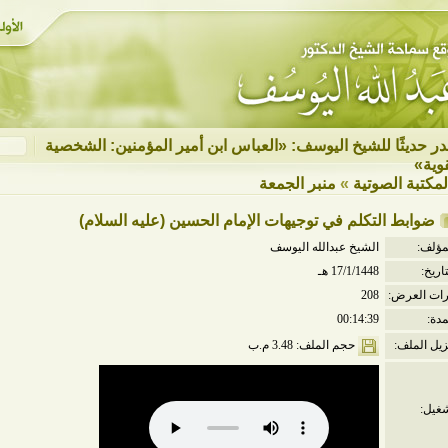
ر حديثًا للشيخ اليوسف: «العباس ابن أمير المؤمنين: الشخصية
قوية»
لمكتبة الصوتية
»
منبر الجمعة
ضوابط التكلم في توجيهات الإمام الحسين (عليه السلام)
مؤلف:
الشيخ عبدالله اليوسف
تاريخ:
17/1/1448 هـ
ات العرض:
208
مدة:
00:14:39
حجم الملف: 3.48 م.ب
زيل الملف:
غيل: