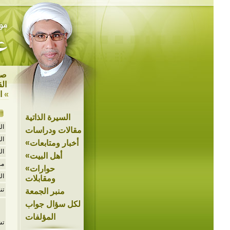
صد
ال
»
ا
السيرة الذاتية
ال
مقالات ودراسات
ال
»
أخبار ومتابعات
ال
»
أهل البيت
مر
»
حوارات
ال
ومقابلات
تن
منبر الجمعة
لكل سؤال جواب
المؤلفات
تش