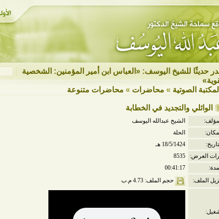
ر حديثًا للشيخ اليوسف: «العباس ابن أمير المؤمنين: الشخصية
قوية»
لمكتبة الصوتية
»
محاضرات
»
محاضرات متنوعة
الوائلي والتجديد في الخطابة
مؤلف:
الشيخ عبدالله اليوسف
مكان:
الحلة
تاريخ:
18/5/1424 هـ
ات العرض:
8535
مدة:
00:41:17
حجم الملف: 4.73 م.ب
زيل الملف:
غيل: