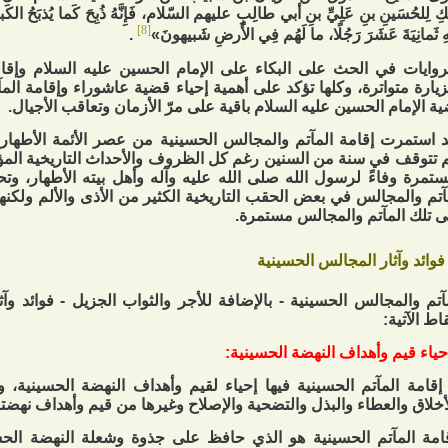
كِ لِلحُسَينِ بنِ عَلِيِّ بنِ أبي طالِبٍ عليهم السّلام، فَإِنَّهُ ذُبِحَ كَما يُذبَحُ الك
[8]
ِهِ ثَمانِيَةَ عَشَرَ رَجُلًا، ما لَهُم فِي الأَرضِ شَبيهونَ»
.
روايات في الحث على البكاء على الإمام الحسين عليه السلام وإقامة
زيارة متواترة، وكلها تؤكد على أهمية إحياء قضية عاشوراء وإقامة الم
ة الإمام الحسين عليه السلام باقية على مرّ الأزمان وتعاقب الأجيال.
 استمرت إقامة المآتم والمجالس الحسينية من عصر الأئمة الأطهار
 تتوقف في سنة من السنين رغم كل الظروف والأحداث التاريخية المؤ
تمرة وفاءً لرسول الله صلى الله عليه وآله وأهل بيته الأطهار، وت
آتم والمجالس في بعض الحقب التاريخية الكثير من الأذى والألم ولكن
ى تلك المآتم والمجالس مستمرة.
فوائد وآثار المجالس الحسينية
آتم والمجالس الحسينية - بالإضافة للأجر والثواب الجزيل - فوائد وآ
قاط الآتية:
إقامة المآتم الحسينية فيها إحياء لقيم وأهداف النهضة الحسينية، و
أخلاق والعطاء والبذل والتضحية والإصلاح وغيرها من قيم وأهداف نهضته
امة المآتم الحسينية هو الذي حافظ على جذوة وشعلة النهضة الحس