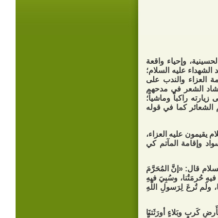
الحسينية، وإحياء واقعة
الشهداء عليه السلام؛
ة العزاء والندب على
إنشاد الشعر في مدحهم
يارته راكباً وماشياً؛
 الشعائر كما في قوله
م يقيمون عليه العزاء،
اد وإقامة المآتم كي
قال: «إنَّ المُحَرَّمَ
 فيهِ حُرمَتُنا، وسُبِيَ فيهِ
 ولَم تُرعَ لِرَسولِ اللَّهِ
رضِ كَربٍ وبَلاءٍ أورَثَتنَا