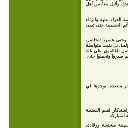
َبشُ، وقُتِلَ مَعَهُ مِن أهلِ
 العزاء عليه والرثاء
آتم الحسينية حتى تبقى
 وحتى عصرنا الحاضر،
لمة، بل بقيت متواصلة
حمل القائمون على تلك
هم صبروا وتحملوا حتى
ثار متعددة، نوجزها في
استذكار لقيم الفضيلة
 المباركة.
ينية مشتعلة ووقادة،