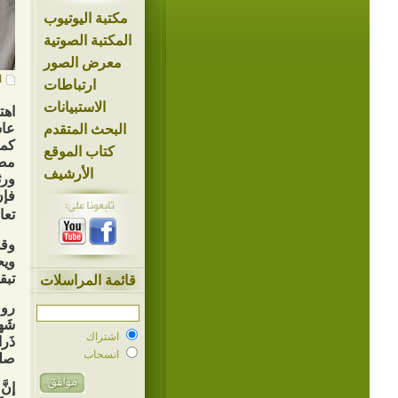
مكتبة اليوتيوب
المكتبة الصوتية
معرض الصور
ا
ارتباطات
الاستبيانات
اهت
عاش
البحث المتقدم
كما
كتاب الموقع
مصي
الأرشيف
ورث
فإن
تعا
وقد
ويح
تبق
قائمة المراسلات
روى
شَهر
اشتراك
ذَرا
انسحاب
صلى
إنَّ