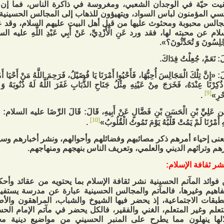
يت حيّة في الوجدان الشعبي، ومغروسة في ذاكرة الناس، فما إن
سي المؤمنون لباس السواد، ويتهيؤون للذهاب إلى المجالس الحسينية 
جالس محبوبة ومحثوث عليها من قبل أهل البيت عليهم السلام، وقد عبّ
ام عن محبته لها، فقد ورد عَنِ الْأَزْدِيِّ، عَنْ أَبِي عَبْدِ اللَّهِ عليه السلا
ْلِسُونَ وَ تُحَدِّثُونَ؟».
َ: نَعَمْ، جُعِلْتُ فِدَاكَ.
: «إِنَّ تِلْكَ الْمَجَالِسَ أُحِبُّهَا، فَأَحْيُوا أَمْرَنَا يَا فُضَيْلُ، فَرَحِمَ اللَّهُ مَنْ أَحْيَا أَم
 ذُكِرْنَا عِنْدَهُ، فَخَرَجَ مِنْ عَيْنِهِ مِثْلُ جَنَاحِ الذُّبَابِ غَفَرَ اللَّهُ لَهُ ذُنُوبَهُ وَ 
[9]
حْرِ»
.
عَلِيِّ بْنِ الْحَسَنِ بْنِ فَضَّالٍ عَنْ أَبِيهِ، قَالَ: قَالَ الرِّضَا عليه السلام: «مَ
[10]
 أَمْرُنَا لَمْ يَمُتْ قَلْبُهُ يَوْمَ تَمُوتُ الْقُلُوبُ‏»
.
نى إحياء أمرهم ذكر مصائبهم وفضائلهم وأحوالهم، ونشر أخبارهم و
رهم وتراثهم الديني والعلمي، وتعريف الناس بنهجهم ومنهاجهم.
فوائد المآتم الحسينية نشر ثقافة الإسلام بما يحتويه من عقائد وأح
اهيم وغيرها، فالمآتم والمجالس الحسينية عبارة عن مدرسة يستفيد
طبقات الاجتماعية، إذ يحضر فيها الشيوخ والشباب، المراهقون والأط
تعلم وغير المتعلم، الغني والفقير، فالكل يحضر في مآتم الإمام الح
لها ينهلون مما يطرح على المنبر الحسيني من مواضيع دينية مخت