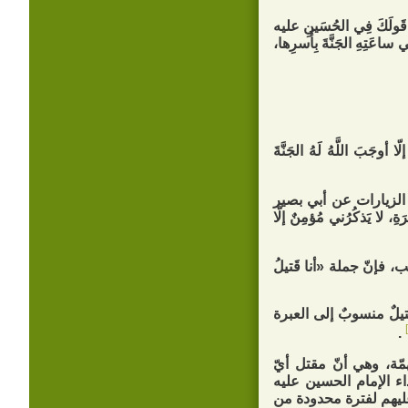
ونَ قَولَكَ فِي الحُسَينِ عليه
 ساعَتِهِ الجَنَّةَ بِأَسرِها،
جَبَ اللَّهُ لَهُ الجَنَّةَ
الزيارات عن أبي بصير
ا يَذكُرُني مُؤمِنٌ إلَّا
فإنّ جملة «أنا قَتيلُ
قتيلٌ منسوبٌ إلى العبرة
.
مّة، وهي أنّ مقتل أيّ
ء الإمام الحسين عليه
عليهم لفترة محدودة من