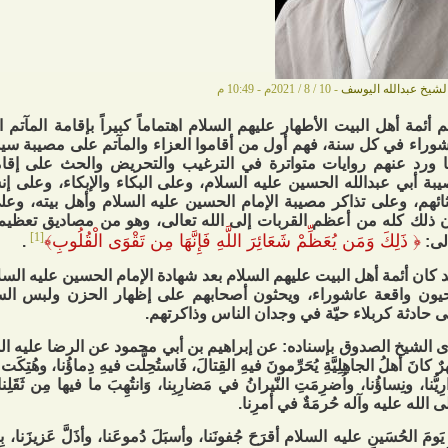
لشيخ عبدالله اليوسف
- 10 / 8 / 2021م - 10:49 م
م أئمة أهل البيت الأطهار عليهم السلام اهتماماً كبيراً بإقامة المآتم 
وراء في كل سنة، فهم أول من أقاموا العزاء والمآتم على مصيبة سيد 
 ورد عنهم روايات متواترة في الترغيب والتحريض والحث على إقام
بة أبي عبدالله الحسين عليه السلام، وعلى البكاء والإبكاء، وعلى 
ائهم، وعلى تذاكر مصيبة الإمام الحسين عليه السلام وأهل بيته، وعلى ز
 ذلك كله من أعظم القربات إلى الله تعالى، وهو من مصاديق تعظيم
[1]
﴿
ذَلِكَ وَمَن يُعَظِّمْ شَعَائِرَ اللَّهِ فَإِنَّهَا مِن تَقْوَى الْقُلُوبِ
﴾
لى:
.
 كان أئمة أهل البيت عليهم السلام بعد شهادة الإمام الحسين عليه السلا
يون واقعة عاشوراء، ويحثون أصحابهم على إظهار الحزن ولبس السو
ى حادثة كربلاء حيّة في وجدان الناس وذاكرتهم.
 الشيخ الصدوق بإسناده: عن إبراهيم بن أبي محمود عن الرضا عليه السلام 
ٌ كانَ أهلُ الجاهِلِيَّةِ يُحَرِّمونَ فيهِ القِتالَ، فَاستُحِلَّت فيهِ دِماؤُنا، وهُتِكَت
رِيُّنا، ونِساؤُنا، واُضرِمَتِ النّيرانُ في مَضارِبِنا، وَانتُهِبَ ما فيها مِن ثَقَلِنا،
 الله عليه وآله حُرمَةٌ في أمرِنا.
 يَومَ الحُسَينِ عليه السلام أقرَحَ جُفونَنا، وأسبَلَ دُموعَنا، وأذَلَّ عَزيزَنا، بِأَ