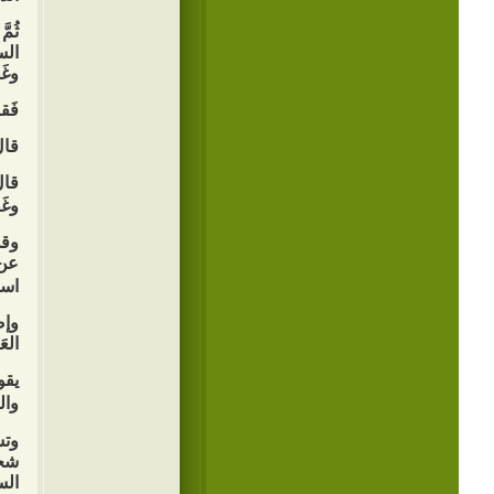
ثُمّ
السل
وغَف
فَقا
قالَ
قالَ
وغَف
وقد
عن 
استَ
وإض
الع
يقو
وال
وتش
شخص
الس