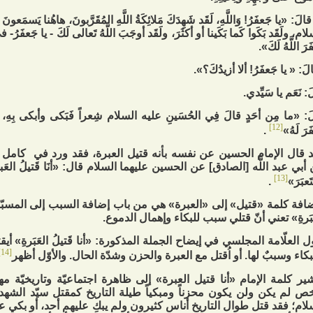
َ قالَ: «يا جَعفَرُ! وَاللَّهِ، لَقَد شَهِدَكَ مَلائِكَةُ اللَّهِ المُقَرَّبونَ، هاهُنا يَسمَع
ام، ولَقَد بَكَوا كَما بَكَينا أو أكثَرَ، ولَقَد أوجَبَ اللَّهُ تَعالى‏ لَكَ - يا جَعفَرُ- في
َرَ اللَّهُ لَكَ».
لَ: « يا جَعفَرُ! ألا أزيدُكَ؟».
: نَعَم يا سَيِّدي.
: «ما مِن أحَدٍ قالَ فِي الحُسَينِ عليه السلام شِعراً فَبَكى‏ وأبكى‏ بِهِ، إلّا أو
[12]
َرَ لَهُ»
.
 قال الإمام الحسين عن نفسه بأنه قتيل العبرة، فقد ورد في كامل 
أبي عبد اللَّه [الصادق‏] عن الحسين عليهما السلام قال: «أنَا قَتيلُ العَبرَةِ، ل
[13]
عبَرَ»
.
افة كلمة «قتيل» إلى «العبرة» هي من باب إضافة السبب إلى المسبّب، 
َبَرةِ» تعني أنّ قتلي سبب للبكاء وإهمال الدموع.
ل العلّامة المجلسي في إيضاح الجملة المذكورة: «أنا قَتيلُ العَبَرةِ» أي‏
[14]
بكاء وسببٌ لها. أو اُقتل مع العبرة والحزن وشدّة الحال. والأوّل أظهر
ير كلمة الإمام «أنا قتيل العبرة» إلى ظاهرة اجتماعيّة وتاريخيّة مه
 لم يكن ولن يكون محزناً ومبكياً طيلة التاريخ‏ كمقتل سيّد الشهدا
لام؛ فقد قتل طوال التاريخ أناس كثيرون ولم يبكِ عليهم أحد، أو بكي 