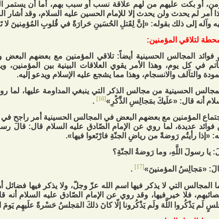
من، أو بكت عليهم من لهم علاقة نسب أو سبب بهم، أما أن يستمر ا
ا أمر لم يحدث ولن يحدث إلا للإمام الحسين عليه السلام، وقد أشار ا
 وآله إلى ذلك بقوله: «إنَّ لِقَتلِ الحُسَينِ حَرارَةً في قُلوبِ المُؤمِنينَ لا تَبرُ
فوائد المجالس الحسينية أيضاً: تلاقي المؤمنين مع بعضهم البعض 
آتم في كل يوم، وهذا الأمر يقوي العلاقات البينية بين المؤمنين، و
مودة والتآلف والانسجام، وهذا مما يشجع عليه الإسلام ويدعو إليه.
مجالس الحسينية من مجالس الذكر التي ينبغي المداومة عليها، لما رو
[16]
ام أنه قال: «علَيكَ بمَجالِسِ الذِّكْرِ»
.
تماع المؤمنين مع بعضهم البعض في المجالس الحسينية أمر راجح في
فوائد عديدة، لما روي عن الإمام الصّادق عليه السلام قال: قالَ رسولُ 
ه: «إذا رأيتُم رَوضةً من رياضِ الجنّةِ فارْتَعوا فيها».
: يا رسولَ اللَّهِ، وما رَوضةُ الجنّةِ؟
[17]
لَ: «مَجالِسُ المؤمنينَ»
.
ا المجالس التي لا يذكر فيها اسم الله عزّ وجلّ، ولا يذكر فيها فضائل 
ائبهم، فلا خير فيها، وقد روي عن الإمام الصّادق عليه السلام أنه قال:
سٍ لَم يَذْكُروا اللَّهَ ولَم يَذْكُرونا إلّا كانَ ذلكَ المَجلسُ حَسْرةً علَيهِم يَومَ