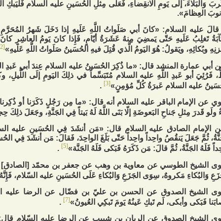
ربَ وَالبَلاءَ، إلى‏ يَومِ الانقِضاءِ، فَعَلى‏ مِثلِ الحُسَينِ عليه السلام فَليَبكِ الباك
ُنوبَ العِظامَ».
َ قالَ عليه السلام: «كانَ أبي صَلَواتُ اللَّهِ عَلَيهِ إذا دَخَلَ شَهرُ المُحَرَّم
آبَةُ تَغلِبُ عَلَيهِ حَتّى‏ يَمضِيَ مِنهُ عَشَرَةُ أيّامٍ، فَإِذا كانَ يَومُ العاشِرِ كانَ 
[2]
نِهِ وبُكائِهِ، ويَقولُ: هُوَ اليَومُ الَّذي قُتِلَ فيهِ الحُسَينُ صَلَواتُ اللَّهِ عَلَيهِ»
 أبي عمارة المنشد قال: «ما ذُكِرَ الحُسَينُ عليه السلام عِندَ أبي عَبدِ اللّ
ُ، فَرُئِيَ أبو عَبدِ اللَّهِ عليه السلام مُتَبَسِّماً في ذلِكَ اليَومِ إلَى اللَّيل
[3]
سَينُ عليه السلام عَبرَةُ كُلِّ مُؤمِنٍ»
.
ي عن الإمام الباقر عليه السلام أنه قال: «ما مِن رَجُلٍ ذَكَرَنا أو ذُكِرنا عِند
 ولَو قَدرَ مِثلِ جَناحِ البَعوضَةِ إلّا بَنَى اللَّهُ لَهُ بَيتاً فِي الجَنَّةِ، وجَعَلَ ذلِكَ حِجاب
 الإمام الصادق عليه السلام قال: «مَن أنشَدَ فِي الحُسَينِ عليه السلام ف
نَّةُ، ثُمَّ جَعَلَ يَنقُصُ واحِداً واحِداً حَتّى‏ بَلَغَ الواحِدَ، فَقالَ: مَن أنشَدَ فِي 
[5]
داً فَلَهُ الجَنَّةُ، ثُمَّ قالَ: مَن ذَكَرَهُ فَبَكى‏ فَلَهُ الجَنَّة»
.
ى الشيخ الطوسي عن معاوية بن وهب عن جعفر بن محمّد [الصادق‏] عليه
زَعِ وَالبُكاءِ مَكروهٌ، سِوَى الجَزَعِ وَالبُكاءِ عَلَى الحُسَينِ عليه السّلام، فَإِنَّ
ى الشيخ الصدوق عن الحسن بن عليّ بن فضّال عن الرضا عليه السّلام
[7]
بَنا فَبَكى‏ وأبكى‏، لَم تَبكِ عَينُهُ يَومَ تَبكِي العُيونُ»
.
ى الشيخ الصدوق عن الريان بن شبيب عن الرضا عليه السّلام قال: «إن ك