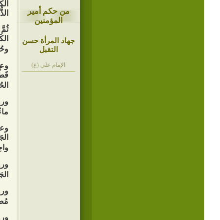
الكَ
من حكم أمير
الذّ
المؤمنين
ثُمّ
الكَ
جهاد المرأة حسن
وحُز
التقبل
وعن
الإمام علي (ع)
قَطّ
الحُ
ورو
ماءٌ
وعن
الجَ
واحِ
ورو
الجَ
ورو
مُصا
ورو