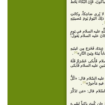
ونَ، فَإِنَ‏ البُكاءَ يَحُطُّ
ِ لا يُرى‏ ضاحِكاً، وكانَتِ
ذلِكَ اليَومُ يَومَ مُصيبَتِهِ
.
َهِ عليه السلام في يَومٍ
ِ، وكانَ عليه السلام يَقولُ:
َهُ، فَخَرَجَ مِن عَينَيهِ
[4]
اً بَينَهُ وبَينَ النّارِ»
.
َأَبكى‏ عَشَرَةً فَلَهُ
الحُسَينِ عليه السلام فَأَبكى‏
 السّلام‏ قال: «كُلُّ
[6]
هُ فيهِ مَأجورٌ»
.
 قال: «مَن تَذَكَّرَ
ُنتَ باكِياً لِشَي‏ءٍ