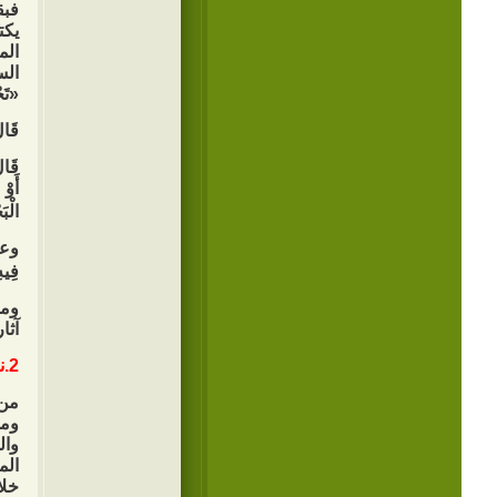
فبق
يكت
الم
السل
«تَج
قَال
قَالَ
أَوْ
الْبَ
وعن 
فِيهِ
ومع
آثا
2.نشر ثقافة الإسلام:
من 
ومف
وال
الم
خلا