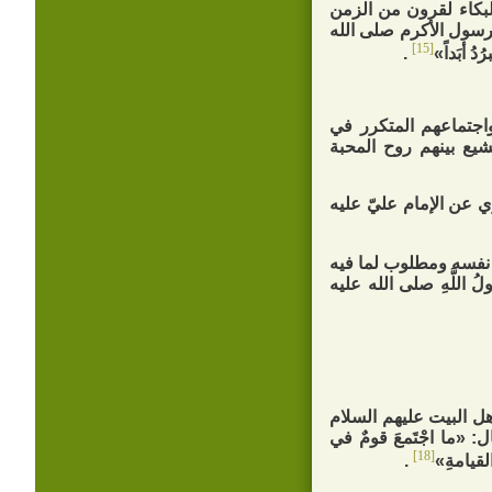
لبكاء لقرون من الزمن
لرسول الأكرم صلى الله
[15]
دُ أبَداً»
.
واجتماعهم المتكرر في
يشيع بينهم روح المحبة
ي عن الإمام عليّ عليه
 نفسه ومطلوب لما فيه
اللَّهِ صلى الله عليه
أهل البيت عليهم السلام
 «ما اجْتَمعَ قومٌ في
[18]
 القيامةِ»
.