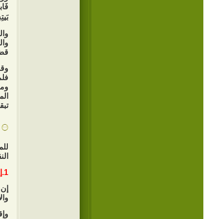
فَاب
بَيت
وال
وال
قضي
وقد
فلم
ومس
الم
تبق
للم
الن
1.إحياء قيم وأهداف النهضة الحسينية:
إن 
وال
وإق