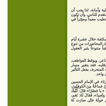
ة وأمانة، لذا يجب أن
تقدم للناس، وأن تكون
يب مفيداً ومؤثراً في
مكثفة خلال عشرة أيام
لك المحاضرات من تنوع
 متنوعاً يثير العقول
شاعر، ويوقظ العواطف،
وقلبه، فقد يتغير مسار
المنحرف بفعل التأثير
 واحد.
ثاء في الإمام الحسين
جَماعَةٌ مِنَ الكوفِيّينَ،
 « يا جَعفَرُ!» قالَ: لَبَّيكَ
وتُجيدُ»، فَقالَ لَهُ: نَعَم،
لَهُ حَتّى‏ صارَت لَهُ