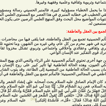
تماعية وتربوية وثقافية وعلمية وفقهية وغيرها.
ا ما يحمل الخطباء مسؤولية كبيرة، فالمنبر الحسيني رسالة ومسؤولي
قي الخطيب في خطابه المنبري في هذا العصر مع المستوى العلمي الم
ويات المواضيع محل البحث وفق المنهج العلمي الرصين حتى يكون الخط
ستمعين له.
آتم الحسينية تجمع بين العقل والعاطفة، فما يلقى فيها من محاضرات 
تزيد في شهر محرم من كل عام، وفي غيره من الشهور، وما تحتويه ت
ي وثقافي وعقائدي وأخلاقي واجتماعي وتربوي تشكل مخزوناً ثقافياً
رك قوى التفكير عند الإنسان الواعي.
 جهة أخرى تحتوي المآتم الحسينية على الرثاء والنعي الذي يهيج الم
كي العيون، وهذه الحالة العاطفية لها تأثير كبير على روح الإنسان 
ان بسبب الحالة العاطفية من المعصية إلى الطاعة، وقد يتوب الشاب 
اطفي في المجالس الحسينية؛ فالمآتم تجمع بين العقل والعاطفة في آن
 كان الإمام الصادق عليه السلام يحث أصحابه على إنشاد الشعر والر
 السلام، فعن زيد الشحّام قال: كُنّا عِندَ أبي عَبدِ اللَّهِ عليه السلام ونَحنُ 
خَلَ جَعفَرُ بنُ عَفّانَ عَلى‏ أبي عَبدِ اللَّهِ عليه السلام فَقَرَّبَهُ وأدناهُ، ثُمَّ قالَ:
لَنِيَ اللَّهُ فِداكَ، قالَ: «بَلَغَني أنَّكَ تَقولُ الشِّعرَ فِي الحُسَينِ عليه السلام 
[11]
لَنِيَ اللَّهُ فِداكَ! فَقالَ: «قُل»، فَأَنشَدَهُ [فَبَكى‏]
عليه السلام ومَن حَو
ُموعُ عَلى‏ وَجهِهِ ولِحيَتِهِ.