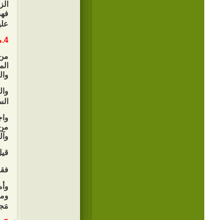
الز
فهذ
عليه
4.محطة لتلاقي المؤمنين:
من 
الم
وال
وال
السل
واج
من 
وآل
قيلَ
فقا
وأم
ومص
مَجل