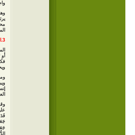
واج
وهذ
يرت
محت
الم
3.الجمع بين العقل والعاطفة:
الم
أو 
فكر
ويح
ومن
ويب
إنس
الع
وقد
عليه
فَدَ
جَعَ
جَعَ
الدّ