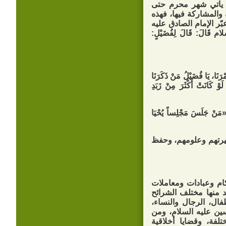
 يأتي شهر محرم حتى
والمشاركة فيها، فهذه
ر الإمام الصادق عليه
م قَالَ: قَالَ لِفُضَيْلٍ:
ْرَنَا، يَا فُضَيْلُ مَنْ ذَكَرَنَا
لَوْ كَانَتْ أَكْثَرَ مِنْ زَبَدِ
نْ‏ جَلَسَ‏ مَجْلِساً يُحْيَا
سيرتهم وعلومهم، وحفظ
كام وعبادات ومعاملات
 منها مختلف الشرائح
فال، الرجال والنساء،
سين عليه السلام، ومن
لفة، وقضايا أخلاقية