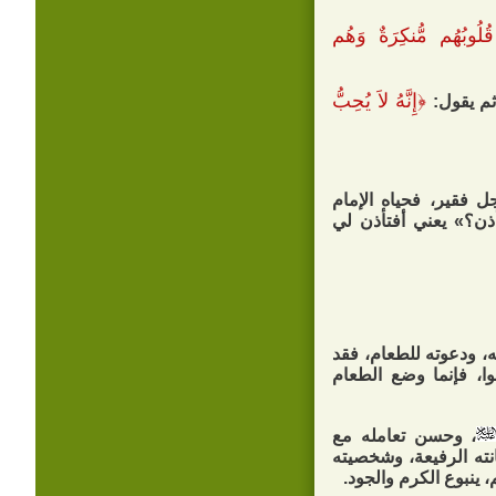
 قُلُوبُهُم مُّنكِرَةٌ وَهُم
﴿
إِنَّهُ لاَ يُحِبُّ
م يقول:
 فقير، فحياه الإمام
ذن؟» يعني أفتأذن لي
، ودعوته للطعام، فقد
وا، فإنما وضع الطعام
، وحسن تعامله مع
نته الرفيعة، وشخصيته
، ينبوع الكرم والجود.