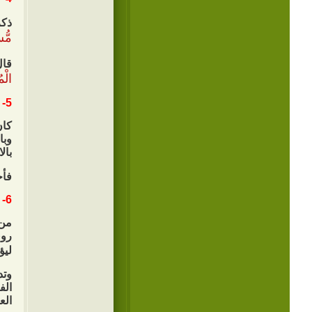
ذكر
مُّس
قال
الْم
5- أفتأذن لي بالانصراف؟:
كان
وبا
بال
فأج
6- إنما وضع الطعام ليؤكل:
من 
روي
ليؤ
وتد
الف
الع