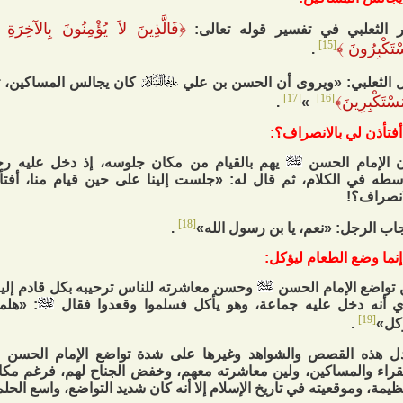
﴿
فَالَّذِينَ لاَ يُؤْمِنُونَ بِالآخِرَةِ
 الثعلبي في تفسير قوله تعالى:
[15]
ْتَكْبِرُونَ
﴾
.
 الثعلبي: «ويروى أن الحسن بن علي
كان يجالس المساكين، ث
[17]
[16]
ُسْتَكْبِرِينَ
﴾
.
»
 الإمام الحسن
يهم بالقيام من مكان جلوسه، إذ دخل عليه رجل
سطه في الكلام، ثم قال له: «جلست إلينا على حين قيام منا، أفتأ
انصراف؟!
[18]
اب الرجل: «نعم، يا بن رسول الله»
.
تواضع الإمام الحسن
وحسن معاشرته للناس ترحيبه بكل قادم إليه
 أنه دخل عليه جماعة، وهو يأكل فسلموا وقعدوا فقال
: «هلم
[19]
كل»
.
ل هذه القصص والشواهد وغيرها على شدة تواضع الإمام الحسن
قراء والمساكين، ولين معاشرته معهم، وخفض الجناح لهم، فرغم مكا
ظيمة، وموقعيته في تاريخ الإسلام إلا أنه كان شديد التواضع، واسع الحلم