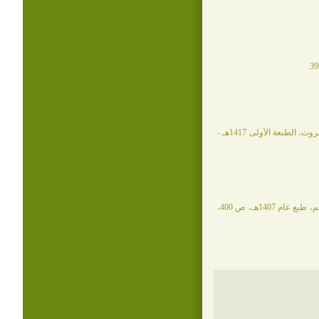
مرآة الجنان وعبرة اليقظان: عبد الله بن أسعد اليافعي اليمني المكي، دار الكتب العلمية، بيروت، الطبعة الأولى 1417هـ -
عمدة عيون صحاح الاخبار في مناقب إمام الأبرار، ابن البطريق، مؤسسة النشر الإسلامي، قم، طبع عام 1407هـ، ص 400،