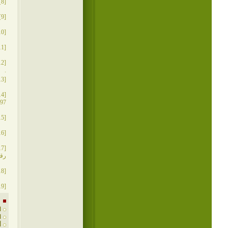
[8]
[9]
[10]
[11]
[12]
.
[13]
[14]
1997م، ج 1، ص 100. شرح إحقاق ال
[15]
[16]
[17]
رقم 2
[18]
[19]
ا
ا
أ