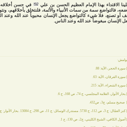
ينا الاقتداء بهذا الإمام العظيم الحسن بن علي
في حسن أخلاقه، 
ضعه، فالتواضع سمة من سمات الأنبياء والأئمة، فلنتخلق بأخلاقهم، ونت
ف أو تصنع، فلا شيء كالتواضع يجعل الإنسان محبوباً عند الله وعند ا
ل الإنسان مبغوضاً عند الله وعند الناس.
وامش:
سورة الحجر، الآية: 88.
سورة الفرقان، الآية: 63.
سورة الشعراء، الآية: 215.
بحار الأنوار، العلامة المجلسي، ج 74، ص 168، ح 6.
صحيح مسلم، ج3، ص432.
كنز العمّال: ج 3، ص 112، ح 5730. مستدرك الوسائل: ج 11، ص 298، ح 13084. بحار الأنوار: ج 72، ص 120، ح 8.
أصول الكافي، الشيخ الكليني، ج2، ص 130، ح 1.