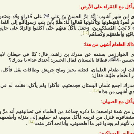
 ابن شهر آشوب: إنَّهُ مَرَّ الحسنُ‏ بنُ‏ عَليٍ‏
عَلى فُقَراءٍ وَقَد وَضَع
م قُعودٌ يَلتَقِطونَها وَيَأكُلونَها فَقالوا لَهُ: هَلُمَّ يابنَ بِنتِ رَسولِ‏اللَّهِ إلى الغَدا
َهَ لا يُحِبُ‏ المُستَكبِرينَ، وَجَعَلَ يَأكُلُ مَعَهُم حَتّى اكتَفوا وَالزادُ على حالِهِ ب
[12]
فَتِهِ وَأطعَمَهُم وَكَساهُم
.
 الخوارزمي بسنده عن مدرك بن راشد، قال: كنّا في حيطان لاب
لحسين
فطافا بالبستان فقال الحسن: أعندك غداء يا مدرك؟
ت له: طعام الغلمان، فجئته بخبز وملح جريش وطاقات بقل فأكل، 
ر الطّعام طيّبة، فقال:
مدرك اجمع غلمان البستان فجمعتهم، فأكلوا ولم يأكل، فقلت له في
[13]
ي أشهى من هذا»
.
 من شدة تواضعه: ما ذكره جماعة من العلماء في تصانيفهم أنه مرَّ
تضافوه، فنزل من فرسه فأكل معهم، ثم حملهم إلى منزله وأطعمهم 
[14]
، لأنهم لم يجدوا غير ما أطعموني، وأنا نجد أكثر منه»
.