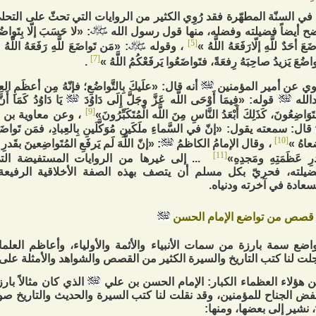
 في السنّة المطهّرة فقد رُوِي الكثير من الروايات التي تحثّ على التح
ح أيضاً فضيلته وفضله، منها قول رسول الله
: «لا حَسَبَ إلّا بِتَواضُ
[5]
َعَ أحَدٌ للَّهِ إلّارَفَعَهُ اللَّهُ »
، وقوله
: «مَن تَواضَعَ للَّهِ رَفَعَهُ اللَّهُ 
[7]
َواضُعَ يَزيدُ صاحِبَهُ‏ رِفعَةً، فتَواضَعُوا يَرفَعْكُمُ اللَّهُ »
.
ي عن أمير المؤمنين
أنه قال: «علَيكَ بِالتَّواضُعِ؛ فإنّهُ مِن أعظَمِ العِب
الله
قوله: «فِيمَا أَوْحَى اللَّه عَزَّ وجَلَّ إِلَى دَاوُدَ
يَا دَاوُدُ كَمَا أَن
[9]
ُتَوَاضِعُونَ، كَذَلِكَ أَبْعَدُ النَّاسِ مِنَ اللَّه الْمُتَكَبِّرُونَ»
، وعن معاوية بن ع
قال: سمعته يقول: «إنّ في السَّماءِ ملَكَينِ مُوَكَّلَينِ بِالعِبادِ، فمَن تَواضَعَ للّ
[10]
عاهُ »
، وقال الإمامُ الكاظمُ
: «إنّ اللَّهَ لَم يَرفَعِ المُتَواضِعينَ بقَدرِ
[11]
درِ عَظَمَتِهِ ومَجدِهِ»
... إلى غيرها من الروايات المستفيضة التي
يلته، فحريّ بكل مسلم أن يتصف بهذه الصفة الأخلاقية الرفيعة،
سعادة في آخرته ودنياه.
قصص من تواضع الإمام الحسن
واضع سمة بارزة من سمات الأنبياء والأئمة والأولياء، وأعاظم العلما
ت لنا كتب التاريخ والسيرة الكثير من القصص والشواهد والأمثلة على 
 هؤلاء العظماء الكبار: الإمام الحسن بن علي
الذي كان مثالاً بارز
ض الجناح للمؤمنين، وقد نقلت لنا كتب السيرة والحديث والتاريخ ص
، نشير إلى بعضها، ومنها: