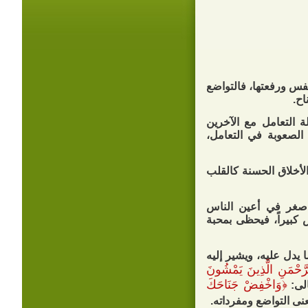
نفس ورفعتها، فالتواضع
اح.
 التعامل مع الآخرين
الصعوبة في التعامل،
لأخلاق الحسنة كالقلب
ا صغر في أعين الناس
 كبيراً، فيحظى بمحبة
 يدل عليه، ويشير إليه
رَّحْمَنِ الَّذِينَ يَمْشُونَ
﴿
وَاخْفِضْ جَنَاحَكَ
لى:
عنى التواضع ومفرداته.