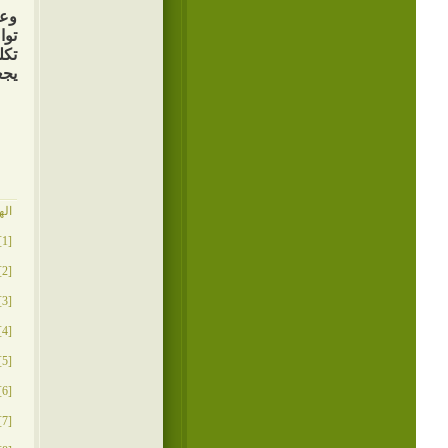
وعل
توا
تكل
يجع
اله
[1]
[2]
[3]
[4]
[5]
[6]
[7]