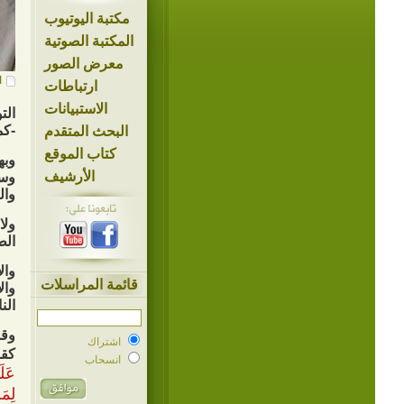
مكتبة اليوتيوب
المكتبة الصوتية
معرض الصور
ا
ارتباطات
الاستبيانات
الت
-كم
البحث المتقدم
كتاب الموقع
وبه
الأرشيف
وسر
وال
ولا
الط
وال
قائمة المراسلات
وال
الن
وقد
اشتراك
كقو
انسحاب
عَلَ
لِمَ