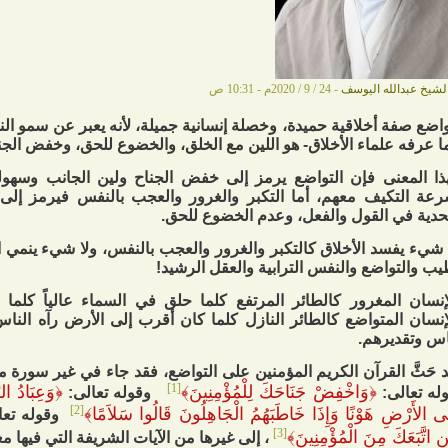
لشيخ عبدالله اليوسف
- 24 / 9 / 2020م - 10:31 ص
واضع صفة أخلاقية حميدة، وخصلة إنسانية جميلة، لأنه يعبر عن سمو ال
ا عرفه علماء الأخلاق- هو اللين مع الخلق، والخضوع للحق، وخفض الجن
ذا المعنى فإن التواضع يرمز إلى خفض الجناح ولين الجانب وسهولة
عة التكيف معهم، أما التكبر والغرور والعجب بالنفس فيرمز إلى 
حدية في القول والفعل، وعدم الخضوع للحق.
 شيء يفسد الأخلاق كالتكبر والغرور والعجب بالنفس، ولا شيء ينمي ا
يب والتواضع والنفس الترابية والعقل الرشيد!
إنسان المغرور كالطائر المرتفع كلما حلق في السماء عالياً كلم
إنسان المتواضع كالطائر النازل كلما كان أقرب إلى الأرض رآه الناس
اس وتقديرهم.
 حَثَّ القرآن الكريم المؤمنين على التواضع، فقد جاء في غير سورة ما
[1]
﴿
وَاخْفِضْ جَنَاحَكَ لِلْمُؤْمِنِينَ
﴾
﴿
وَعِبَادُ ال
له تعالى:
وقوله تعالى:
[2]
ى الأَرْضِ هَوْنًا وَإِذَا خَاطَبَهُمُ الْجَاهِلُونَ قَالُوا سَلاَمًا
﴾
وقوله تعا
[3]
نِ اتَّبَعَكَ مِنَ الْمُؤْمِنِينَ
﴾
، إلى غيرها من الآيات الشريفة التي فيها م