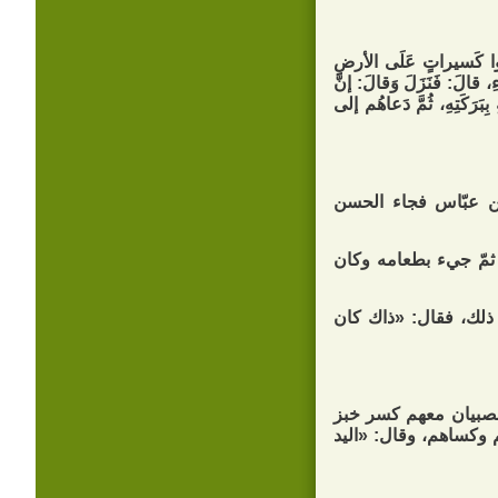
وا كَسيراتٍ عَلَى الأرضِ
ءِ، قالَ: فَنَزَلَ وَقالَ: إنَّ
ِبَرَكَتِهِ، ثُمَّ دَعاهُم إلى
ن عبّاس فجاء الحسن
ثمّ جيء بطعامه وكان
 ذلك، فقال: «ذاك كان
 بصبيان معهم كسر خبز
وكساهم، وقال: «اليد