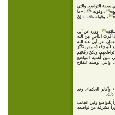
لي بصفة التواضع، والتي
[4]
عٍ»
، وقوله
: «ما
[6]
»
، وقوله
: « إنّ
[8]
ادَةِ»
وورد عن أبي
َّ أَقْرَبَ النَّاسِ مِنَ اللَّه
مار، عن أبي عبد الله
َهِ رَفَعاهُ، ومَن تَكَبَّرَ
 تَواضُعِهِم، ولكنْ رَفَعَهُم‏
 تبين أهمية التواضع
 والتي توصله للفلاح
ء وأكابر الحكماء، وقد
ذلك.
اً للتواضع ولين الجانب
وراً مشرقة من تواضعه