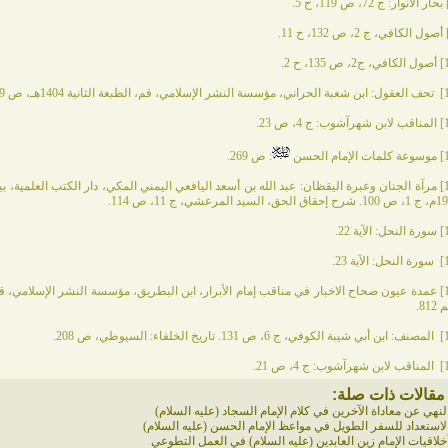
بحار الأنوار: ج 72، ص 119، ح 5.
أصول الكافي، ج 2، ص 132، ح 11.
أصول الكافي، ج2، ص 135، ح 2.
تحف العقول: ابن شعبة الحراني، مؤسسة النشر الإسلامي، قم، الطبعة الثانية 1404هـ، ص 399.
المناقب لابن شهرآشوب: ج 4، ص 23.
موسوعة كلمات الإمام الحسن
: ص 269.
حق، السيد المرعشي، ج 11، ص 114.
سورة النحل: الآية 22.
سورة النحل: الآية 23.
81.
المصنف: ابن أبي شيبة الكوفي، ج 6، ص 131. تاريخ الخلفاء: السيوطي، ص 208.
المناقب لابن شهرآشوب: ج 4، ص 21.
مقالات ذات صلة:
لنهي عن معاداة الآخرين في كلام الإمام السجاد (عليه السلام)
لاستعداد للسفر الطويل في مواعظ الإمام الحسن (عليه السلام)
خلاقيات الإمام زين العابدين (عليه السلام) في العمل التطوعي