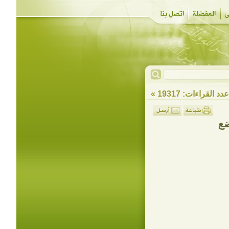
دد القراءات: 19317 »
ضع