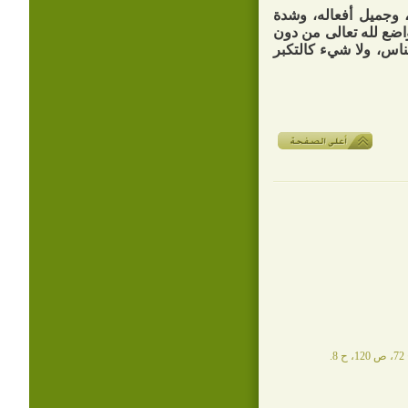
وجميل أفعاله، وشدة
واضع لله تعالى من دون
لناس، ولا شيء كالتكبر