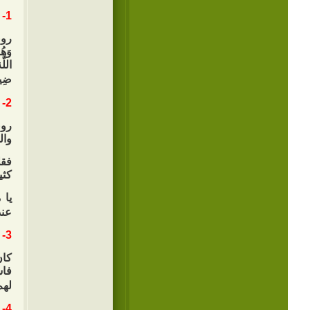
1- يأكل مع الفقراء على الأرض:
روى
وَهُ
اللّ
ضِيا
2- ذاك الطعام أشهى من هذا:
روى
وا
فقل
كثي
يا 
عند
3- يأكل مع الصبيان:
كان
فاس
لهم
4- يجالس المساكين: