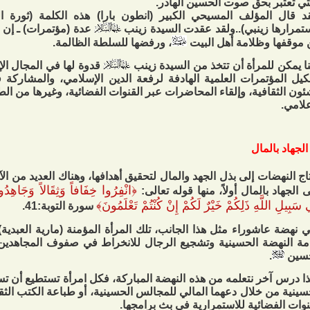
تي تعتبر بحق صوت الحسين الهادر.
د قال المؤلف المسيحي الكبير (انطون بارا) هذه الكلمة (ثورة 
تمرارها زينبي)..ولقد عقدت السيدة زينب
عدة (مؤتمرات) ـ إن ص
موقفها وظلامة أهل البيت
، ورفضها للسلطة الظالمة.
ا يمكن للمرأة أن تتخذ من السيدة زينب
قدوة لها في المجال ال
يل المؤتمرات العلمية الهادفة لرفعة الدين الإسلامي، والمشاركة
ئون الثقافية، وإلقاء المحاضرات عبر القنوات الفضائية، وغيرها من ال
علامي.
الجهاد بالمال
اج النهضات إلى بذل الجهد والمال لتحقيق أهدافها، وهناك العديد من ال
﴿
انْفِرُوا خِفَافاً وَثِقَالاً وَجَاهِدُوا
 الجهاد بالمال أولاً، منها قوله تعالى:
سَبِيلِ اللَّهِ ذَلِكُمْ خَيْرٌ لَكُمْ إِنْ كُنْتُمْ تَعْلَمُونَ
﴾
سورة التوبة:41.
 نهضة عاشوراء مثل هذا الجانب، تلك المرأة المؤمنة (مارية العبدية)
ة النهضة الحسينية وتشجيع الرجال للانخراط في صفوف المجاهدين م
حسين
.
ا درس آخر نتعلمه من هذه النهضة المباركة، فكل امرأة تستطيع أن ت
سينية من خلال دعهما المالي للمجالس الحسينية، أو طباعة الكتب الث
نوات الفضائية للاستمرارية في بث برامجها.