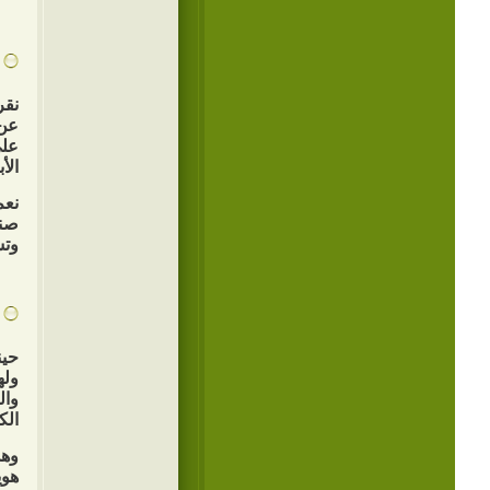
نقر
عن 
على
الأب
نعم
صنا
وتش
حين
وله
وال
الك
وهذ
هوي