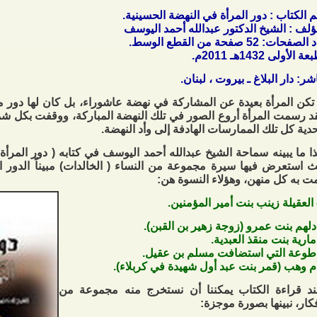
 الكتاب : دور المرأة في النهضة الحسينية.
مؤلف : الشيخ الدكتور عبدالله أحمد اليوسف
فحات: 52 صفحة من القطع الوسط.
 الأولى 1432هـ 2011م.
ناشر: دار البلاغ ـ بيروت ، لبنان.
تكن المرأة بعيدة عن المشاركة في نهضة عاشوراء، بل كان لها دور 
د رسمت المرأة أروع الصور في تلك النهضة المباركة، ووقفت بكل شم
دية كل تلك الممارسات الهادفة إلى وأد النهضة.
ا ما يبينه سماحة الشيخ عبدالله أحمد اليوسف في كتابه ( دور المرأة
 استعرض فيها سيرة مجموعة من النساء ( الخالدات) مبيناً الدور ا
ت به كل منهن، وهؤلاء النسوة هن:
د قراءة الكتاب يمكننا أن نستخرج منه مجموعة من
فكار، نبينها بصورة موجزة: