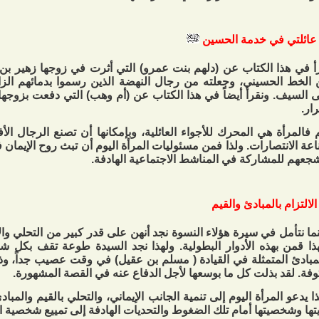
عائلتي في خدمة الحسين
أ في هذا الكتاب عن (دلهم بنت عمرو) التي أثرت في زوجها زهير بن ا
الخط الحسيني، وجعلته من رجال النهضة الذين رسموا بدمائهم الزاك
 السيف. ونقرأ أيضاً في هذا الكتاب عن (أم وهب) التي دفعت بزوجها
رار.
 فالمرأة هي المحرك للأجواء العائلية، وبإمكانها أن تصنع الرجال ال
عة الانتصارات. ولذا فمن مسئوليات المرأة اليوم أن تبث روح الإيمان ف
جعهم للمشاركة في المناشط الاجتماعية الهادفة.
الالتزام بالمبادئ والقيم
ما نتأمل في سيرة هؤلاء النسوة نجد أنهن على قدر كبير من التحلي والال
ذا قمن بهذه الأدوار البطولية. ولهذا نجد السيدة طوعة تقف بكل 
مبادئ المتمثلة في القيادة ( مسلم بن عقيل) في وقت عصيب جداً، و
وفة. لقد بذلت كل ما بوسعها لأجل الدفاع عنه في القصة المشهورة.
ا يدعو المرأة اليوم إلى تنمية الجانب الإيماني، والتحلي بالقيم والمب
تها وشخصيتها أمام تلك الضغوط والتحديات الهادفة إلى تمييع شخصية ال