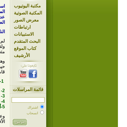
مكتبة اليوتيوب
اسم
ال
المكتبة الصوتية
عدد الص
معرض الصور
الطبعة
ارتباطات
ال
الاستبيانات
لم 
البحث المتقدم
ولق
كتاب الموقع
متح
الأرشيف
وهذ
حيث
قام
1- العقيلة زينب بنت أمير المؤمنين.
قائمة المراسلات
2- دلهم بنت عمرو (زوجة زهير بن القبن).
3- مارية بنت منقذ العبدية.
4- طوعة التي استضافت مسلم بن عقيل.
5-أم وهب (قمر بنت عبد أول شهيدة في كربلاء).
اشتراك
انسحاب
وعن
الأ