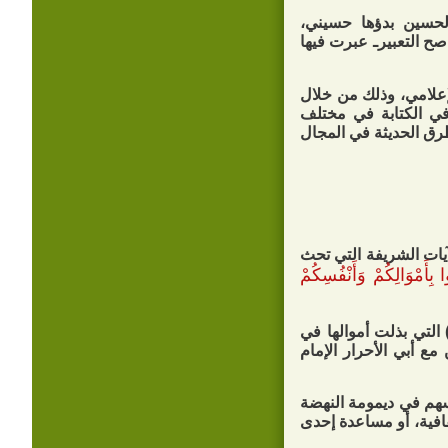
الحسين بدؤها حسيني،
ح التعبيرـ عبرت فيها
إعلامي، وذلك من خلال
 في الكتابة في مختلف
طرق الحديثة في المجال
آيات الشريفة التي تحث
 بِأَمْوَالِكُمْ وَأَنْفُسِكُمْ
 التي بذلت أموالها في
ع أبي الأحرار الإمام
سهم في ديمومة النهضة
قافية، أو مساعدة إحدى