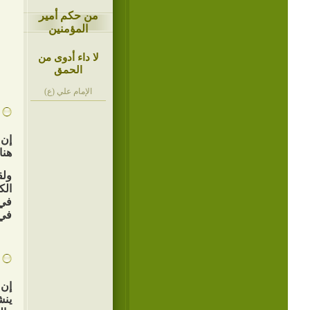
من حكم أمير
المؤمنين
لا داء أدوى من
الحمق
الإمام علي (ع)
إن 
هنا
ولق
الك
في 
في 
إن 
ينش