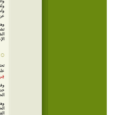
وال
ولق
واس
عن 
وهن
تشك
الش
الإ
تحت
على
فِي 
وفي
خدم
ال
وهذ
الح
الق