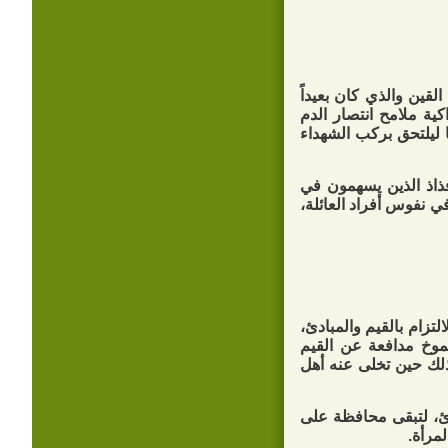
لقين والذي كان بعيداً
ية ملامح انتصار الدم
 ليلتحق بركب الشهداء
أفذاذ الذين يسهمون في
ي نفوس أفراد العائلة،
تزام بالقيم والمبادئ،
شموخ مدافعة عن القيم
ذلك حين تخلى عنه أهل
ادئ، لتبقى محافظة على
مرأة.