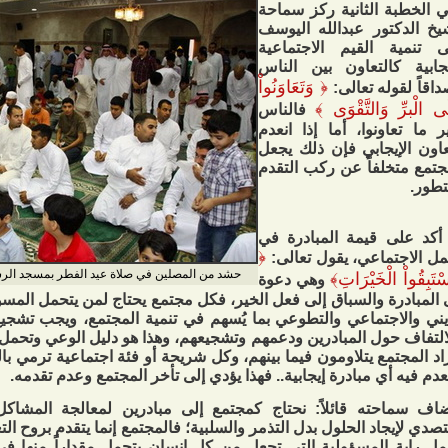
 الخطبة الثانية ركز سماحة
يخ الدكتور عبدالله اليوسف
 تنمية القيم الاجتماعية
يجابية كالتعاون بين الناس
﴿
وَتَعَاوَنُواْ
اقاً لقوله تعالى:
ى الْبرِّ وَالتَّقْوَى
﴾
فالناس
ر ما تعاونوا، أما إذا انعدم
عاون الإيجابي فإن ذلك يجعل
جتمع متخلفاً عن ركب التقدم
تطور.
أكد على قيمة المبادرة في
﴿
مل الاجتماعي، يقول تعالى:
حشد من المصلين في صلاة عيد الفطر بمسجد الرسول ال
ْتَبِقُواْ الْخَيْرَاتِ
﴾
وهي دعوة
 المبادرة والسباق إلى فعل الخير، فكل مجتمع يحتاج لمن يتحمل المسؤو
يني والاجتماعي والتطوعي بما يُسهم في تنمية المجتمع، ويجب تشجيع 
التفاف حول المبادرين ودعمهم وتشجيعهم، وهذا هو دليل الوعي وتحمل ا
اد المجتمع يتلاومون فيما بينهم، وكل شريحة أو فئة اجتماعية ترمي ب
عدم فيه أي مبادرة إيجابية.. فهذا يؤدي إلى تأخر المجتمع وعدم تقدمه.
اف سماحته قائلاً: نحتاج كمجتمع إلى مبادرين لمعالجة المشاكل و
تصدي لإيجاد الحلول بدل التذمر والسلبية؛ فالمجتمع إنما يتقدم بروح التع
ل راية المسؤولية التي تجعل من كل إنسان يتحمل مقداراً منها ف