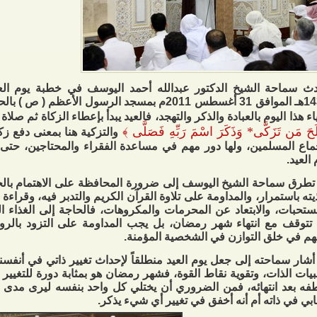
ث سماحة الشيخ الدكتور عبدالله أحمد اليوسف في خطبة يوم العي
1432هـ الموافق 31 أغسطس 2011م بمسجد الرسول الأعظم 
اء هذا اليوم بالعبادة والذكر والتهجد، فالعيد يبدأ بإعطاء الزكاة ثم صلاة
لَحَ مَن تَزَكَّى* وَذَكَرَ اسْمَ رَبِّهِ فَصَلَّى
﴾
والتزكية هنا بمعنى دفع زك
ماع المسلمين، ولها دور مهم في مساعدة الفقراء والمحتاجين، حتى 
 العيد.
تطرق سماحة الشيخ اليوسف إلى ضرورة المحافظة على الاهتمام بال
يته باستمرار، والمداومة على تلاوة القرآن الكريم والتدبر فيه، وقراءة ال
ستحبات، والابتعاد عن المحرمات والمكروهات، فالحاجة إلى الغذاء
 تتوقف مع انتهاء شهر رمضان، بل يجب المداومة على التزود بالروح
هم في خلق التوازن في الشخصية المؤمنة.
أشار سماحته إلى جعل يوم العيد منطلقاً لإحداث تغيير ذاتي في أنفسن
يات الذات، وتقوية نقاط القوة، فشهر رمضان هو بمثابة دورة للتغيير 
فه بعد انتهائه، فمن الضروري أن يختلي كل واحد بنفسه ليرى مدى 
ابي في ذاته أم أنه أخفق في تغيير أي شيء يذكر.