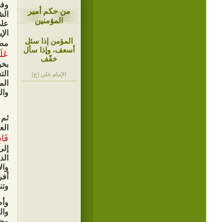
وفي
من حكم أمير
الش
المؤمنين
على
الإ
المؤمن إذا سئل
مصد
أسعف، وإذا سأل
عَلَ
خفّف
بخي
الت
الإمام علي (ع)
الم
وال
ثم 
الع
فَاس
إلى
الد
وال
أفر
وتن
وأض
وال
وحم