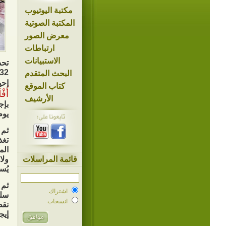
مكتبة اليوتيوب
المكتبة الصوتية
معرض الصور
ارتباطات
الاستبيانات
تحد
البحث المتقدم
إحي
كتاب الموقع
أَفْ
الأرشيف
بإج
يوم
ثم 
تغذ
الم
قائمة المراسلات
ولا
يُس
ثم 
اشتراك
سلب
انسحاب
نقط
إيج