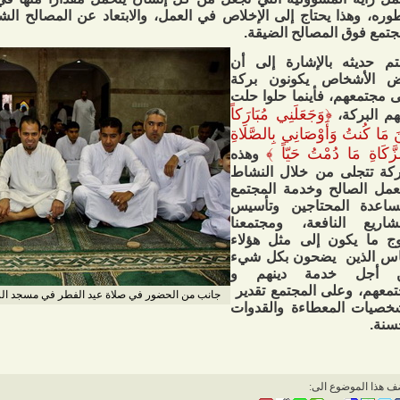
وره، وهذا يحتاج إلى الإخلاص في العمل، والابتعاد عن المصالح ا
جتمع فوق المصالح الضيقة.
م حديثه بالإشارة إلى أن
ض الأشخاص يكونون بركة
 مجتمعهم، فأينما حلوا حلت
﴿
وَجَعَلَنِي مُبَارَكاً
م البركة،
نَ مَا كُنتُ وَأَوْصَانِي بِالصَّلَاةِ
زَّكَاةِ مَا دُمْتُ حَيّاً
﴾
وهذه
ركة تتجلى من خلال النشاط
عمل الصالح وخدمة المجتمع
ساعدة المحتاجين وتأسيس
شاريع النافعة، ومجتمعنا
ج ما يكون إلى مثل هؤلاء
اس الذين يضحون بكل شيء
 أجل خدمة دينهم و
معهم، وعلى المجتمع تقدير
جانب من الحضور في صلاة عيد الفطر في مسجد الرسول 
خصيات المعطاءة والقدوات
سنة.
ف هذا الموضوع الى: