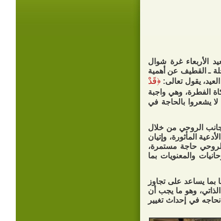
د الأربعاء غرة شوال
( ص ) بالحلة ـ القطيف عن أهمية
﴿
قَدْ
 العيد، يقول تعالى:
اة الفطرة، وهي واجبة
لا يشعروا بالحاجة في
جانب الروحي من خلال
أدعية المأثورة، وإتيان
 الروحي حاجة مستمرة،
انيات والمعنويات بما
ا بما يساعد على تجاوز
الذاتي، وهو ما يجب أن
نحاجه في إحداث تغيير