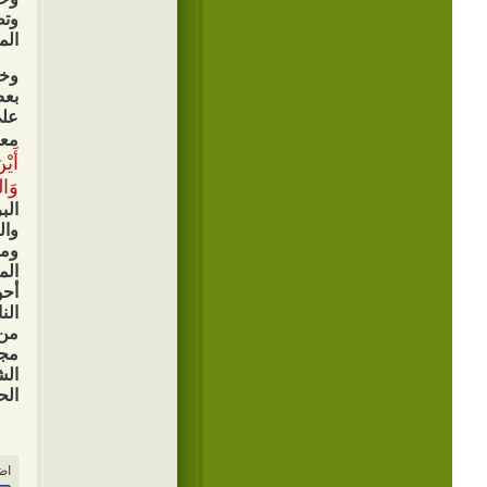
وتط
الم
وخت
بع
على
معه
أَيْ
وَال
الب
وال
وم
الم
أحو
الن
من
مجت
الش
الح
اض