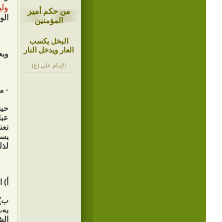
ولي
من حكم أمير
الو
المؤمنين
البخل يكسب
العار ويدخل النار
وبع
الإمام علي (ع)
· م
حين
عبا
نعن
يست
لذل
أ) 
ب) 
به،
الش