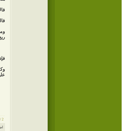
فال
فال
ومن
ربع
فإذ
وكع
علي
2 /12 /1424
اض