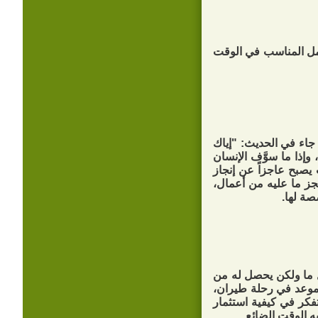
عمل المناسب في الوقت
 جاء في الحديث: "إياك
وإذا ما سوَّف الإنسان
يصبح عاجزاً عن إنجاز
جز ما عليه من أعمال،
صة لها.
لٌ ما ولكن يحصل له من
 موعد في رحلة طيران،
فكر في كيفية استثمار
به الوقت الضائع.