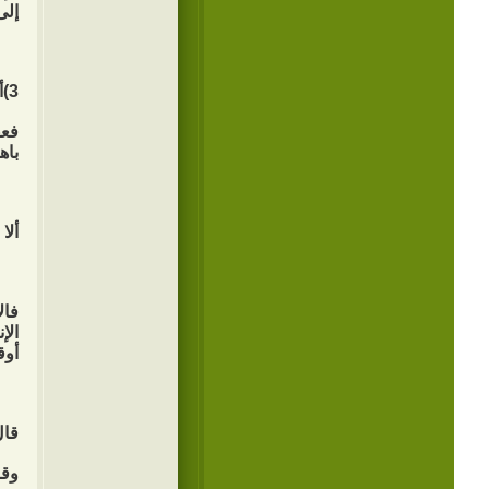
إلى
3)أن الوقت غير قابلٍ للتعويض.
فعق
باه
ألا
فال
الإ
أوق
قال
وقا