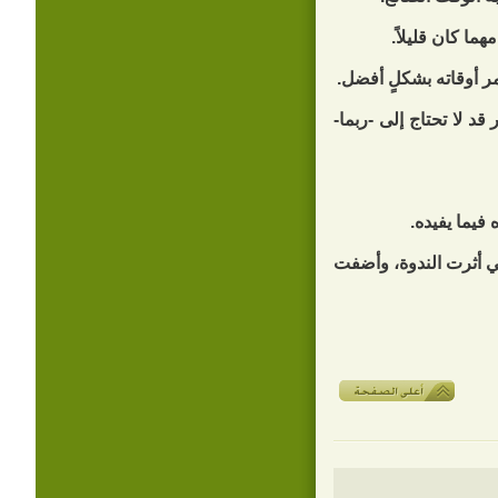
ما كان قليلاً.
ر أوقاته بشكلٍ أفضل.
 لا تحتاج إلى -ربما-
 فيما يفيده.
تي أثرت الندوة، وأضفت