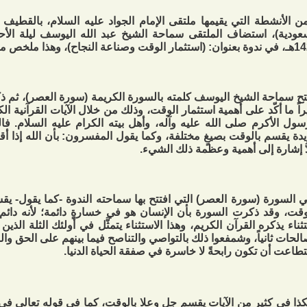
 الأنشطة التي يقيمها ملتقى الإمام الجواد عليه السلام، بالقطيف 
ت وصناعة النجاح)، وهذا ملخص ما جاء فيها:
تح سماحة الشيخ اليوسف كلمته بالسورة الكريمة (سورة العصر)، ثم ذك
راً ما أكّد على أهمية استثمار الوقت، وذلك من خلال الآيات القرآنية ا
سول الأكرم صلى الله عليه وآله، وأهل بيته الكرام عليه السلام. فا
دة يقسم بالوقت بصيغٍ مختلفة، وكما يقول المفسرون: بأن الله إذا أ
دُّ إشارة إلى أهمية وعظمة ذلك الشيء.
 السورة (سورة العصر) التي افتتح بها سماحته الندوة -كما يقول- يق
وقت، وقد ذكرت السورة بأن الإنسان هو في خسارةٍ دائمة؛ لأنه دائم
ثناء يذكره القرآن الكريم، وهذا الاستثناء يتمثَّل في أولئك الثلة الذين آم
الحات ثانياً، وشمفعوا ذلك بالتواصي والتناصح فيما بينهم على الحق وال
طاعت أن تكون رابحةً لا خاسرة في صفقة الحياة الدنيا.
ذا في كثيرٍ من الآيات يقسم جل وعلا بالوقت، كما في قوله تعالى ف