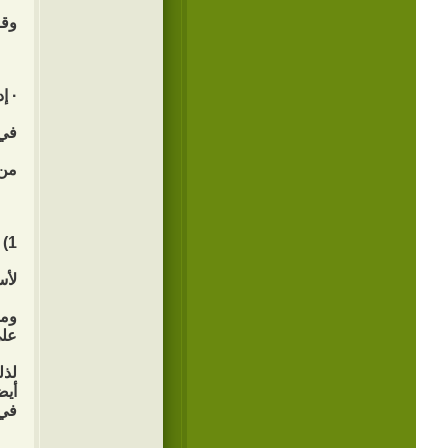
وقا
· إ
في 
من 
1) ضع خطةً لبرنامجك اليومي.
لأس
ومن
على
لذل
أيض
في 