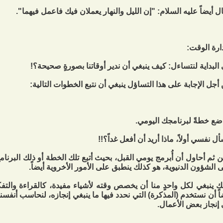
ل أيضاً عليه السلام: "إن الليل والنهار يعملان فيك فاعمل فيهما".
دارة الوقت:
البداية لنتساءل: كيف ينبغي أن ندير أوقاتنا بصورةٍ صحيحة؟!
أجل الإجابة على هذا التساؤل ينبغي أن نتبع الخطوات التالية:
أل نفسي أولاً، ماذا أريد أن أفعل غداً؟!!
 ثم أحاول أن أُبرمج يومي القبل، بحيث أتبع تلك الخطة أو ذلك البرنامج
 الشؤون الدنيوية، هو كذلك ينطبق على الأمور الأخروية أيضاً.
ك ينبغي لكل واحدٍ منا أن يخصص وقته لأشياء مفيدة، كالقراءة والتف
اً أن نستخدم (المذكرة) التي نحدد فيها ما ينبغي إنجازه، لنحاسب أنفسنا ف
إنجاز بعض الأعمال.