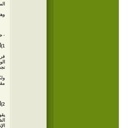
الم
وهذ
· خ
1)أن الوقت أنفس شيءٍ.
فرب
الو
نجد
ولك
مقد
2)أن الوقت ينقضي بسرعة.
يقو
الش
الإ