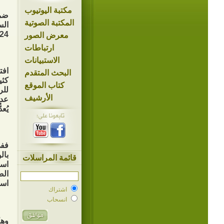
مكتبة اليوتيوب
ضمن
المكتبة الصوتية
1424هـ، في ندوة بعنوان: (استثمار الوق
معرض الصور
ارتباطات
الاستبيانات
افت
البحث المتقدم
كثي
كتاب الموقع
للر
الأرشيف
عدي
يُع
ففي
بال
قائمة المراسلات
است
الص
است
اشتراك
انسحاب
وهك