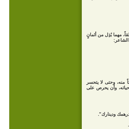
، مهما بُذِل من أثمانٍ
الشاعر:
ً منه، وحتى لا يتحسر
ياته، وأن يحرص على
رهمك ودينارك".