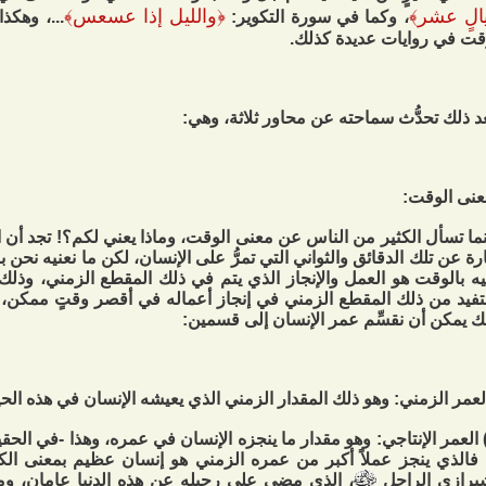
الٍ عشر
﴾
﴿
والليل إذا عسعس
﴾
، وكما في سورة التكوير:
...، وهكذا
قت في روايات عديدة كذلك.
د ذلك تحدُّث سماحته عن محاور ثلاثة، وهي:
عنى الوقت:
ما تسأل الكثير من الناس عن معنى الوقت، وماذا يعني لكم؟! تجد أن ا
رة عن تلك الدقائق والثواني التي تمرُّ على الإنسان، لكن ما نعنيه نحن 
يه بالوقت هو العمل والإنجاز الذي يتم في ذلك المقطع الزمني، وذلك
فيد من ذلك المقطع الزمني في إنجاز أعماله في أقصر وقتٍ ممكن، وب
ك يمكن أن نقسِّم عمر الإنسان إلى قسمين:
العمر الزمني: وهو ذلك المقدار الزمني الذي يعيشه الإنسان في هذه الحي
العمر الإنتاجي: وهو مقدار ما ينجزه الإنسان في عمره، وهذا -في الحقيقة-
 فالذي ينجز عملاً أكبر من عمره الزمني هو إنسان عظيم بمعنى الكل
يرازي الراحل
، الذي مضى على رحيله عن هذه الدنيا عامان، ومع