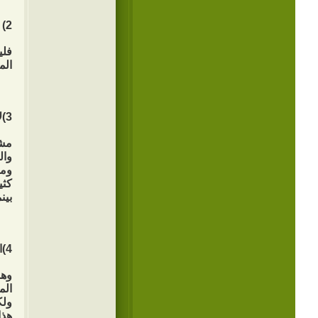
2) اجعل لكل وقتٍ عملاً مناسباً.
فلي
الم
3)لا تؤجل عمل اليوم إلى الغد.
مشك
وال
وما
كثي
بين
4)استثمر الوقت الضائع.
وهن
الم
ولك
هذا