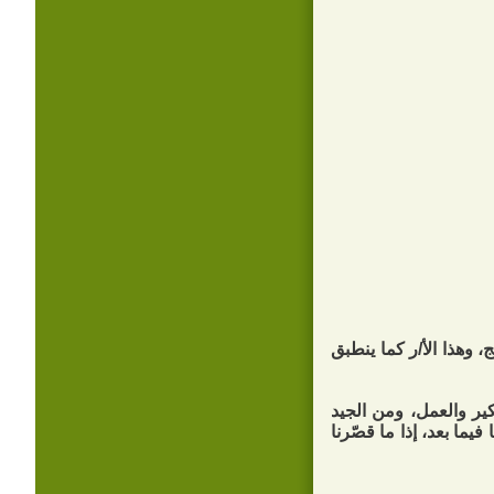
، وهذا الأ/ر كما ينطبق
كير والعمل، ومن الجيد
يما بعد، إذا ما قصّرنا